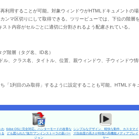
再利用することが可能。対象ウィンドウがHTMLドキュメントの
はカンマ区切りにして取得できる。ツリービューでは、下位の階層
テキスト内容がセルごとに適切に分割されるよう配慮されている。
タグ階層（タグ名、ID名）
ドル、クラス名、タイトル、位置、親ウィンドウ、子ウィンドウ情
ち「1列目のみ取得」するように設定することも可能。HTMLドキ
をわ
64bit OSに完全対応。ハンターモードの改善な
シンプルなデザイン、軽快な動作、カスタマイ
きる
ども図られた“強力”アンインストーラの新バー
ズ自由度の高さが特徴の高機能メディアプレイ
ジョン
ヤー