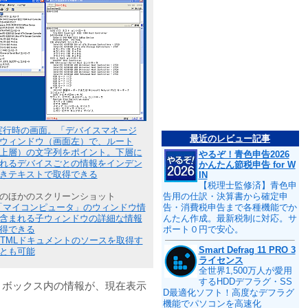
実行時の画面。「デバイスマネージ
最近のレビュー記事
ウィンドウ（画面左）で、ルート
上層）の文字列をポイント。下層に
やるぞ！青色申告2026
れるデバイスごとの情報をインデン
かんたん節税申告 for W
きテキストで取得できる
IN
【税理士監修済】青色申
のほかのスクリーンショット
告用の仕訳・決算書から確定申
「マイコンピュータ」のウィンドウ情
告・消費税申告まで各種機能でか
含まれる子ウィンドウの詳細な情報
んたん作成。最新税制に対応。サ
得できる
ポート０円で安心。
HTMLドキュメントのソースを取得す
Smart Defrag 11 PRO 3
とも可能
ライセンス
全世界1,500万人が愛用
するHDDデフラグ・SS
トボックス内の情報が、現在表示
D最適化ソフト！高度なデフラグ
機能でパソコンを高速化