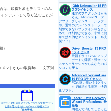
IObit Uninstaller 15 PR
場合は、取得対象をテキストのみ
O 3ライセンス
通常のプログラムはもち
をインデントして取り込むことが
ろん、Microsoftストア
アプリ、プリインストールソフト
や、通常のアンインストーラーで
削除できないプラグイン等をまと
めて一括削除ができる、非常に簡
単で効率的なアンインストール支
援ソフト
報）
Driver Booster 13 PRO
3ライセンス
最新ドライバへのアップ
デートで障害・競合・シ
ステムクラッシュからあなたのパ
ュメントからの取得時に、文字列
ソコンを守る
Advanced SystemCare
19 PRO 3ライセンス
PCの遅い重いを1クリッ
クで解消する高速・快適
化ソフト。
EaseUS Data Recovery
Wizard Professional 最
日付ごとの出来事や予定などを“1行文章”でサッ
新版
と書き込めるカレンダー＋メモ帳ソフト
間違えて消してしまった
「出来事帳」