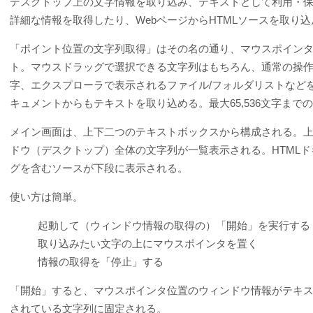
デスクトップ上の文字情報を取り込み、テキストとして利用・
詳細な情報を取得したり、WebページからHTMLソースを取り
「ポイント位置の文字列取得」はその名の通り、マウスポイン
ト。マウスドラッグで選択できる文字列はもちろん、通常の操
字、エクスプローラで表示されるファイル/フォルダリストなどを取得するこ
キュメントからもテキストを取り込める。最大65,536文字まで
メイン画面は、上下二つのテキストボックスから構成される。
ドウ（デスクトップ）全体の文字列が一覧表示される。HTML
グを含むソースが下段に表示される。
使い方は簡単。
起動して（ウィンドウ情報の取得の）「開始」を実行する
取り込みたい文字の上にマウスポインタを置く
情報の取得を「停止」する
「開始」すると、マウスポインタ位置のウィンドウ情報がテキ
されている文字列に固定される。