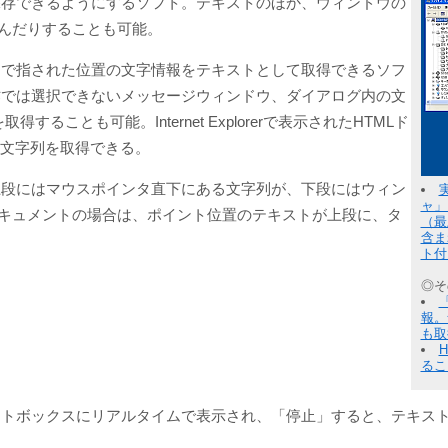
保存できるようにするソフト。テキストのほか、ウィンドウの
込んだりすることも可能。
タで指された位置の文字情報をテキストとして取得できるソフ
作では選択できないメッセージウィンドウ、ダイアログ内の文
とも可能。Internet Explorerで表示されたHTMLド
の文字列を取得できる。
上段にはマウスポインタ直下にある文字列が、下段にはウィン
ャ」
ドキュメントの場合は、ポイント位置のテキストが上段に、タ
（最
含ま
ト付
◎そ
報。
も取
るこ
ストボックスにリアルタイムで表示され、「停止」すると、テキス