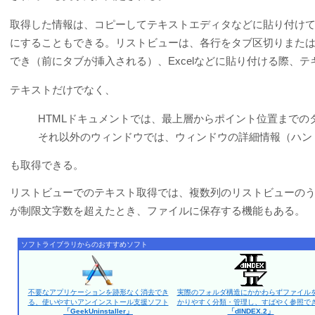
取得した情報は、コピーしてテキストエディタなどに貼り付けて
にすることもできる。リストビューは、各行をタブ区切りまた
でき（前にタブが挿入される）、Excelなどに貼り付ける際、
テキストだけでなく、
HTMLドキュメントでは、最上層からポイント位置までの
それ以外のウィンドウでは、ウィンドウの詳細情報（ハン
も取得できる。
リストビューでのテキスト取得では、複数列のリストビューのう
が制限文字数を超えたとき、ファイルに保存する機能もある。
ソフトライブラリからのおすすめソフト
不要なアプリケーションを跡形なく消去でき
実際のフォルダ構造にかかわらずファイル
る、使いやすいアンインストール支援ソフト
かりやすく分類・管理し、すばやく参照で
「GeekUninstaller」
「dINDEX.2」