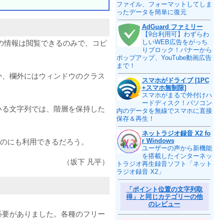
ファイル、フォーマットしてしま
ったデータを簡単に復元
AdGuard ファミリー
【9台利用可】わずらわ
しいWEB広告をがっち
連の情報は閲覧できるのみで、コピ
りブロック！バナーから
ポップアップ、YouTube動画広告
まで！
か、欄外にはウィンドウのクラス
スマホがドライブ [1PC
+スマホ無制限]
スマホがまるで外付けハ
ードディスク！パソコン
いる文字列では、階層を保持した
内のデータを無線でスマホに直接
保存＆再生！
ネットラジオ録音 X2 fo
r Windows
るのにも利用できるだろう。
ユーザーの声から新機能
を搭載したインターネッ
（坂下 凡平）
トラジオ再生録音ソフト「ネット
ラジオ録音 X2」
「ポイント位置の文字列取
得」と同じカテゴリーの他
のレビュー
必要がありました。各種のフリー