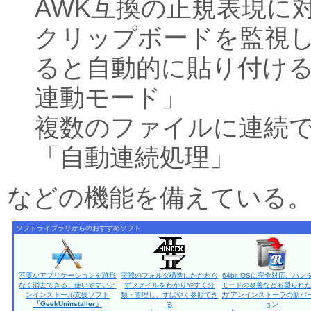
AWK互換の正規表現に
クリップボードを監視
ると自動的に貼り付け
連動モード」
複数のファイルに連続
「自動連続処理」
などの機能を備えている
ソフトライブラリからのおすすめソフト
不要なアプリケーションを跡形
実際のフォルダ構造にかかわら
64bit OSに完全対応。ハン
なく消去できる、使いやすいア
ずファイルをわかりやすく分
モードの改善なども図られた
ンインストール支援ソフト
類・管理し、すばやく参照でき
力”アンインストーラの新バ
「GeekUninstaller」
る
ョン