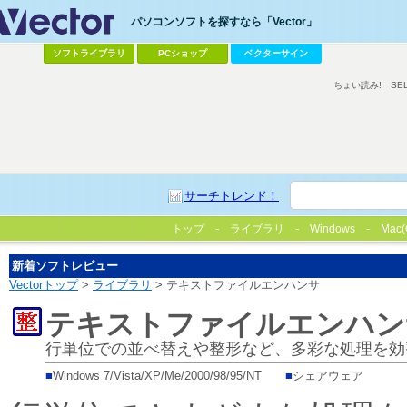
パソコンソフトを探すなら「Vector」
ソフトライブラリ
PCショップ
ベクターサイン
ちょい読み!
SE
サーチトレンド！
トップ
ライブラリ
Windows
Mac(
新着ソフトレビュー
Vectorトップ
>
ライブラリ
> テキストファイルエンハンサ
テキストファイルエンハン
行単位での並べ替えや整形など、多彩な処理を効
■
Windows 7/Vista/XP/Me/2000/98/95/NT
■
シェアウェア