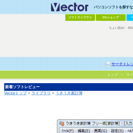
パソコンソフトを探すなら
ソフトライブラリ
PCショップ
ちょい読み!
SE
サーチトレ
トップ
ラ
新着ソフトレビュー
Vectorトップ
>
ライブラリ
>
うきうき家計簿