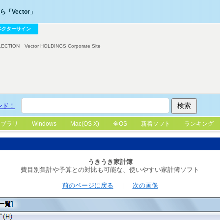
「Vector」
ベクターサイン
LECTION
Vector HOLDINGS Corporate Site
ンド！
イブラリ
Windows
Mac(OS X)
全OS
新着ソフト
ランキング
うきうき家計簿
費目別集計や予算との対比も可能な、使いやすい家計簿ソフト
前のページに戻る
｜
次の画像