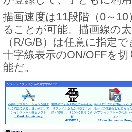
描画速度は11段階（0～1
ることが可能。描画線の太さ
（R/G/B）は任意に指定
十字線表示のON/OFFを
能だ。
ソフトライブラリからのおすすめソフト
不要なアプリケーションを跡形
実際のフォルダ構造にかかわら
64bit OSに完全対応。ハン
なく消去できる、使いやすいア
ずファイルをわかりやすく分
モードの改善なども図られた
ンインストール支援ソフト
類・管理し、すばやく参照でき
力”アンインストーラの新バ
「GeekUninstaller」
る
ョン
「dINDEX.2」
「Revo Uninstaller Fre