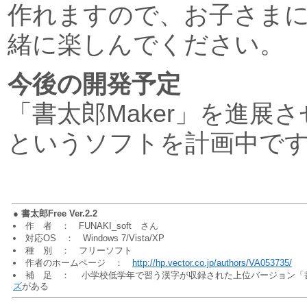
作れますので、お子さま
緒に楽しんでください。
今後の開発予定
「書太郎Maker」を進展さ
というソフトを計画中で
●
書太郎Free Ver.2.2
作 者 ： FUNAKI_soft さん
対応OS ： Windows 7/Vista/XP
種 別 ： フリーソフト
作者のホームページ ：
http://hp.vector.co.jp/authors/VA053735/
補 足 ： 小学校低学年で習う漢字が収録された上位バージョン「
ズ
がある