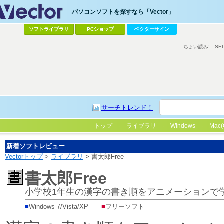
パソコンソフトを探すなら「Vector」
ソフトライブラリ
PCショップ
ベクターサイン
ちょい読み!
SE
サーチトレンド！
トップ
ライブラリ
Windows
Mac(
新着ソフトレビュー
Vectorトップ
>
ライブラリ
> 書太郎Free
書太郎Free
小学校1年生の漢字の書き順をアニメーションで
■
Windows 7/Vista/XP
■
フリーソフト