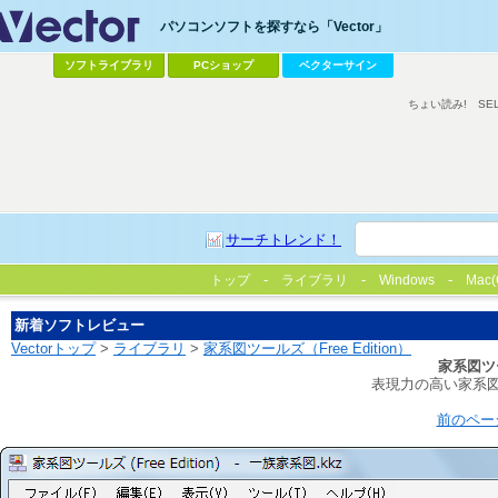
パソコンソフトを探すなら「Vector」
ソフトライブラリ
PCショップ
ベクターサイン
ちょい読み!
SE
サーチトレンド！
トップ
ライブラリ
Windows
Mac(
新着ソフトレビュー
Vectorトップ
>
ライブラリ
>
家系図ツールズ（Free Edition）
家系図ツー
表現力の高い家系
前のペー