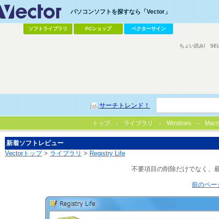
パソコンソフトを探すなら「Vector」
ソフトライブラリ
PCショップ
ベクターサイン
ちょい読み!
SE
サーチトレンド！
トップ
ライブラリ
Windows
Mac(
新着ソフトレビュー
Vectorトップ
>
ライブラリ
>
Registry Life
不要項目の削除だけでなく、
前のペー