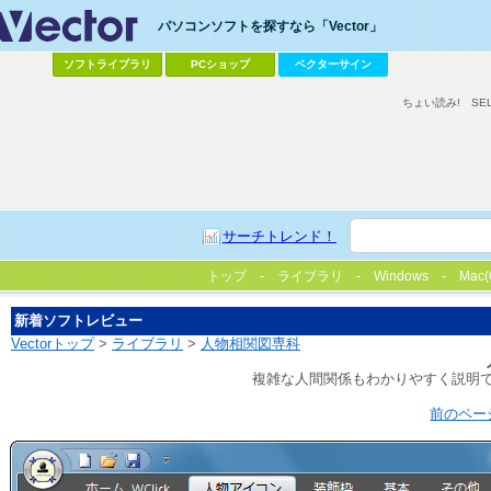
パソコンソフトを探すなら「Vector」
ソフトライブラリ
PCショップ
ベクターサイン
ちょい読み!
SE
サーチトレンド！
トップ
ライブラリ
Windows
Mac(
新着ソフトレビュー
Vectorトップ
>
ライブラリ
>
人物相関図専科
複雑な人間関係もわかりやすく説明
前のペー