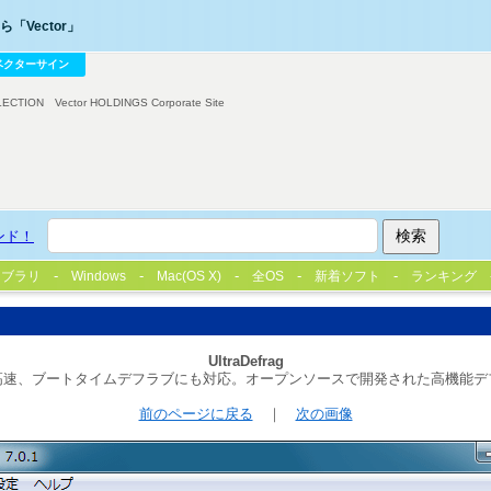
「Vector」
ベクターサイン
LECTION
Vector HOLDINGS Corporate Site
ンド！
イブラリ
Windows
Mac(OS X)
全OS
新着ソフト
ランキング
UltraDefrag
高速、ブートタイムデフラブにも対応。オープンソースで開発された高機能デ
前のページに戻る
｜
次の画像