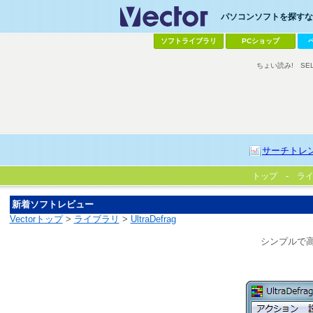
パソコンソフトを探すなら
ソフトライブラリ
PCショップ
ちょい読み!
SE
サーチトレ
トップ
ラ
新着ソフトレビュー
Vectorトップ
>
ライブラリ
>
UltraDefrag
シンプルで