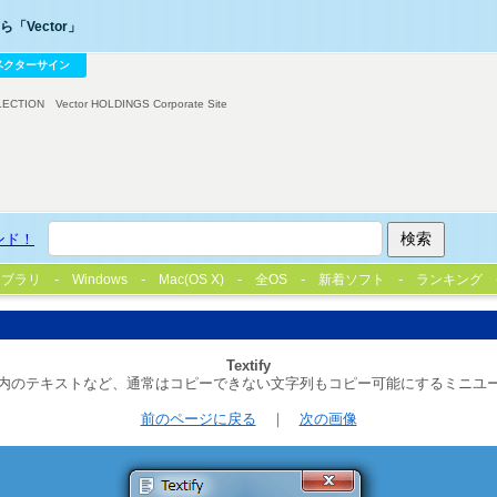
「Vector」
ベクターサイン
LECTION
Vector HOLDINGS Corporate Site
ンド！
イブラリ
Windows
Mac(OS X)
全OS
新着ソフト
ランキング
Textify
内のテキストなど、通常はコピーできない文字列もコピー可能にするミニユ
前のページに戻る
｜
次の画像