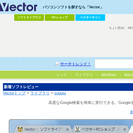
パソコンソフトを探すなら「Vector」
ソフトライブラリ
PCショップ
ベクターサイン
ちょい読み!
SE
サーチトレンド！
トップ
ライブラリ
Windows
Mac(
新着ソフトレビュー
Vectorトップ
>
ライブラリ
>
suguru
高度なGoogle検索を簡単に実行できる。Goo