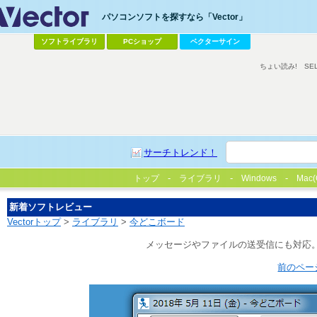
パソコンソフトを探すなら「Vector」
ソフトライブラリ
PCショップ
ベクターサイン
ちょい読み!
SE
サーチトレンド！
トップ
ライブラリ
Windows
Mac(
新着ソフトレビュー
Vectorトップ
>
ライブラリ
>
今どこボード
メッセージやファイルの送受信にも対応。
前のペー