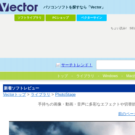
パソコンソフトを探すなら「Vector」
ソフトライブラリ
PCショップ
ベクターサイン
ちょい読み!
SE
サーチトレンド！
トップ
ライブラリ
Windows
Mac(
新着ソフトレビュー
Vectorトップ
>
ライブラリ
>
PhotoStage
手持ちの画像・動画・音声に多彩なエフェクトや切替
前のペー