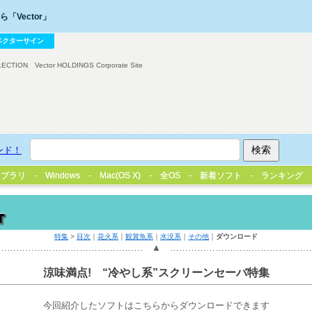
「Vector」
ベクターサイン
LECTION
Vector HOLDINGS Corporate Site
ンド！
イブラリ
イブラリ
Windows
Windows
Mac(OS X)
Mac(OS X)
全OS
全OS
新着ソフト
新着ソフト
ランキング
ランキング
特集
>
目次
｜
花火系
｜
観賞魚系
｜
水没系
｜
その他
｜
ダウンロード
………………………………………… ▲ ………………………………………
涼味満点! “冷やし系”スクリーンセーバ特集
今回紹介したソフトはこちらからダウンロードできます