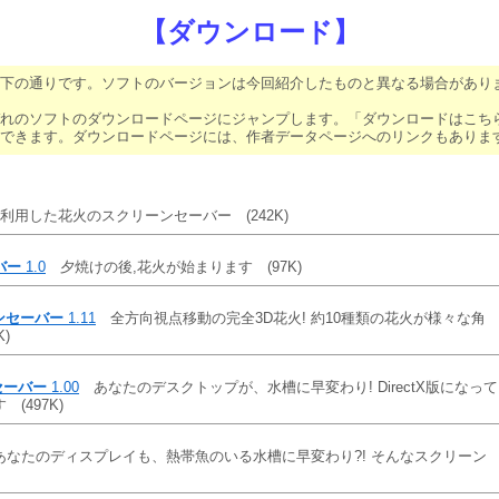
【ダウンロード】
下の通りです。ソフトのバージョンは今回紹介したものと異なる場合があり
れのソフトのダウンロードページにジャンプします。「ダウンロードはこち
できます。ダウンロードページには、作者データページへのリンクもありま
tXを利用した花火のスクリーンセーバー
(242K)
バー
1.0
夕焼けの後,花火が始まります
(97K)
ンセーバー
1.11
全方向視点移動の完全3D花火! 約10種類の花火が様々な角
K)
ムセーバー
1.00
あなたのデスクトップが、水槽に早変わり! DirectX版になって
ます
(497K)
なたのディスプレイも、熱帯魚のいる水槽に早変わり?! そんなスクリーン