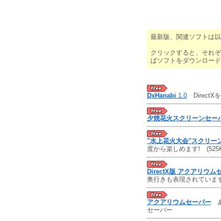
最新版、関連ソフトは以
クリックすると、それぞ
ばソフトをダウンロード
DxHanabi
1.0
Direc
夕焼花火スクリーンセー
"水上花火大会"スクリー
度から楽しめます!
(525
DirectX版 アクアリウ
奥行きも表現されてい
アクアリウムセーバー
あ
セーバー