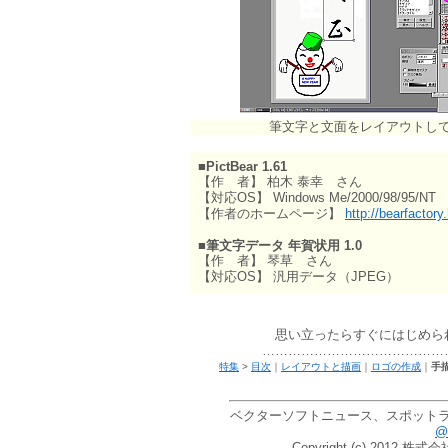
筆文字と文面をレイアウトし
■PictBear 1.61
【作 者】 柏木 泰幸 さん
【対応OS】 Windows Me/2000/98
【作者のホームページ】
http://bearfactory
■筆文字データ 年賀状用 1.0
【作 者】 琴草 さん
【対応OS】 汎用データ（JPEG） 
思い立ったらすぐにはじめら
……………………………………
特集
>
目次
｜
レイアウトと描画
｜
ロゴの作成
｜
手
ベクターソフトニュース、スポットラ
@v
Copyright (c) 20