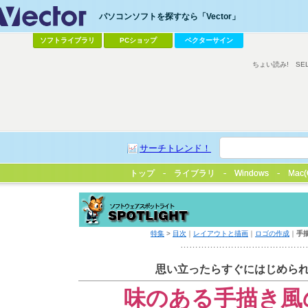
パソコンソフトを探すなら「Vector」
ソフトライブラリ
PCショップ
ベクターサイン
ちょい読み!
SE
サーチトレンド！
トップ
トップ
ライブラリ
ライブラリ
Windows
Windows
Mac(
Mac(
特集
>
目次
｜
レイアウトと描画
｜
ロゴの作成
｜
手
……………………………………
思い立ったらすぐにはじめら
味のある手描き風