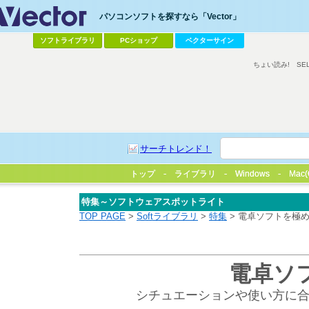
パソコンソフトを探すなら「Vector」
ソフトライブラリ
PCショップ
ベクターサイン
ちょい読み!
SE
サーチトレンド！
トップ
トップ
ライブラリ
ライブラリ
Windows
Windows
Mac(
Mac(
特集～ソフトウェアスポットライト
TOP PAGE
>
Softライブラリ
>
特集
> 電卓ソフトを極め
電卓ソフ
シチュエーションや使い方に合