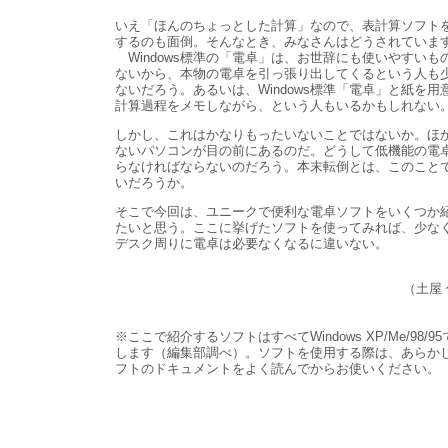
いえ「ほんのちょっとした計算」なので、表計算ソフト
するのも面倒。そんなとき、みなさんはどうされていま
Windows標準の「電卓」は、お世辞にも使いやすいも
ないから、本物の電卓を引っ張り出してくるという人も
ないだろう。あるいは、Windows標準「電卓」と紙を用
計算過程をメモしながら、という人もいるかもしれない
しかし、これはかなりもったいないことではないか。ほ
ないパソコンが目の前にあるのだ。どうして低機能の電
らなければならないのだろう。本末転倒とは、このこと
いだろうか。
そこで今回は、ユニークで便利な電卓ソフトをいくつか
たいと思う。ここに挙げたソフトを使ってみれば、少な
デスク周りに電卓は必要なくなるに違いない。
（土屋
※ここで紹介するソフトはすべてWindows XP/Me/98/9
します（編集部調べ）。ソフトを使用する際は、あらか
フトのドキュメントをよく読んでからお使いください。