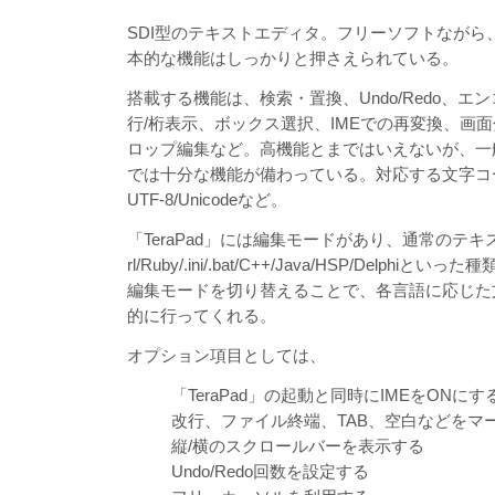
SDI型のテキストエディタ。フリーソフトながら
本的な機能はしっかりと押さえられている。
搭載する機能は、検索・置換、Undo/Redo、エ
行/桁表示、ボックス選択、IMEでの再変換、画
ロップ編集など。高機能とまではいえないが、一
では十分な機能が備わっている。対応する文字コードはSh
UTF-8/Unicodeなど。
「TeraPad」には編集モードがあり、通常のテキス
rl/Ruby/.ini/.bat/C++/Java/HSP/Delph
編集モードを切り替えることで、各言語に応じた
的に行ってくれる。
オプション項目としては、
「TeraPad」の起動と同時にIMEをONにす
改行、ファイル終端、TAB、空白などをマ
縦/横のスクロールバーを表示する
Undo/Redo回数を設定する