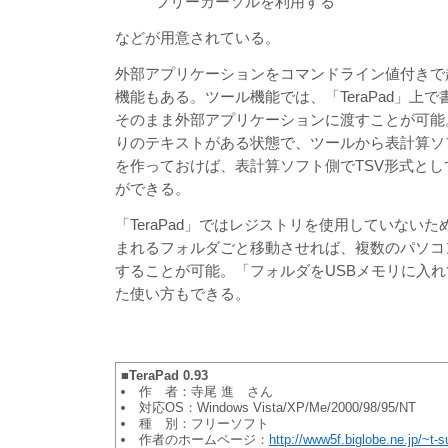
フリーカーソルを利用する
などが用意されている。
外部アプリケーションをコマンドライン値付きで
機能もある。ツール機能では、「TeraPad」上
そのまま外部アプリケーションに渡すことが可能
りのテキストがある状態で、ツールから表計算ソ
を作っておけば、表計算ソフト側でTSV形式と
ができる。
「TeraPad」ではレジストリを使用していない
まれるフォルダごと移動させれば、複数のパソコ
することが可能。「フォルダをUSBメモリに入
た使い方もできる。
■TeraPad 0.93
作 者：寺尾 進 さん
対応OS：Windows Vista/XP/Me/2000/98/95/NT
種 別：フリーソフト
作者のホームページ：
http://www5f.biglobe.ne.jp/~t-