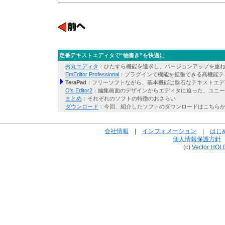
定番テキストエディタで“物書き”を快適に
秀丸エディタ
：ひたすら機能を追求し、バージョンアップを重ね
EmEditor Professional
：プラグインで機能を拡張できる高機能テ
TeraPad
：フリーソフトながら、基本機能は盤石なテキストエデ
O's Editor2
：編集画面のデザインからエディタに迫った、ユニー
まとめ
：それぞれのソフトの特徴のおさらい
ダウンロード
：今回、紹介したソフトのダウンロードはこちら
会社情報
|
インフォメーション
|
はじ
個人情報保護方針
(c)
Vector HOL