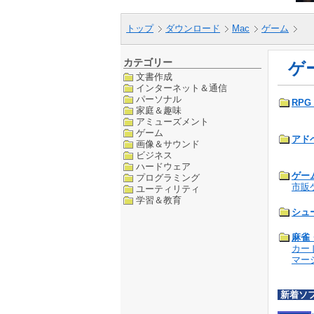
トップ
ダウンロード
Mac
ゲーム
カテゴリー
ゲ
文書作成
インターネット＆通信
パーソナル
RPG
家庭＆趣味
アミューズメント
ゲーム
アド
画像＆サウンド
ビジネス
ハードウェア
ゲー
プログラミング
市販
ユーティリティ
学習＆教育
シュ
麻雀
カー
マー
新着ソ