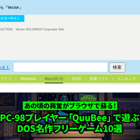
「Vector」
ベクターサイン
LECTION
Vector HOLDINGS Corporate Site
ンド！
イブラリ
Windows
Mac(OS X)
全OS
新着ソフト
ランキング