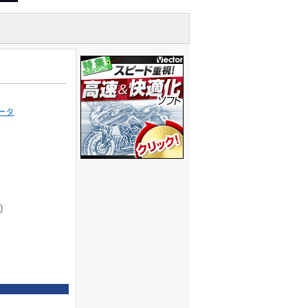
データ
)