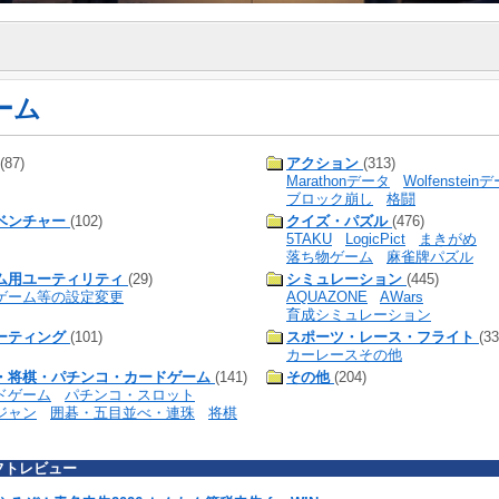
ーム
(87)
アクション
(313)
Marathonデータ
Wolfenstein
ブロック崩し
格闘
ベンチャー
(102)
クイズ・パズル
(476)
5TAKU
LogicPict
まきがめ
落ち物ゲーム
麻雀牌パズル
ム用ユーティリティ
(29)
シミュレーション
(445)
ゲーム等の設定変更
AQUAZONE
AWars
育成シミュレーション
ーティング
(101)
スポーツ・レース・フライト
(33
カーレースその他
・将棋・パチンコ・カードゲーム
(141)
その他
(204)
ドゲーム
パチンコ・スロット
ジャン
囲碁・五目並べ・連珠
将棋
フトレビュー