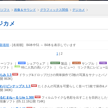
5用ソフト
画像＆サウンド
グラフィックス関係
デジカメ
ジカメ
新着順
- [名前順] 84本中51 ～ 84本を表示しています
1
| 2
ーソフト ｜
シェアウェア ｜
製品 ｜
サンプル ｜
ソフト ｜
特に人気の高いソフト ｜ 《レビュー》 リンク先にレビュー
らみ 1.3
ドラッグ&ドロップだけの簡単操作で2枚の写真をサクッとパノラマ合
開 863K)
わりピンナップス 1.3
たくさんの写真を可愛らしく並べて1枚で保存&メール送
開 340K)
むまね～る Lite 1.300
フィルムライクな色彩を出すことを目的とした
像ソフト (05.11.18公開 714K)