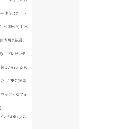
)を使うとき、レ
.09公開 1,08
書庫内写真観賞」
賞に プレゼンテ
えが行える (0
、JPEG(画素
るウッディなフォ
)
パンチ&全丸パン