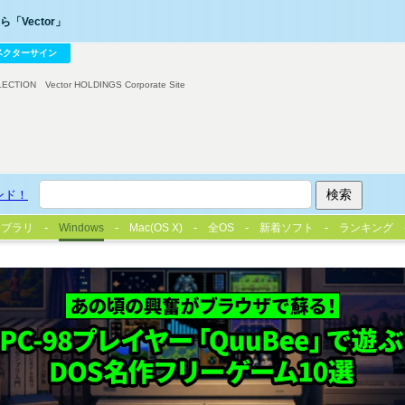
「Vector」
ベクターサイン
LECTION
Vector HOLDINGS Corporate Site
ンド！
イブラリ
Windows
Mac(OS X)
全OS
新着ソフト
ランキング