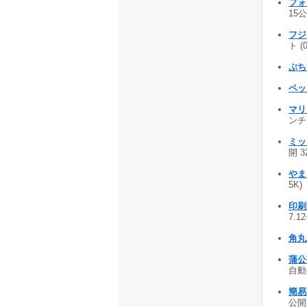
フォ
15公
フジ
ト (
ぷち
ペ
マリ
ンチ!
ミッ
開 3
やま
5K)
印刷
7.1
角丸
蒲公英
自動
簡易
公開 