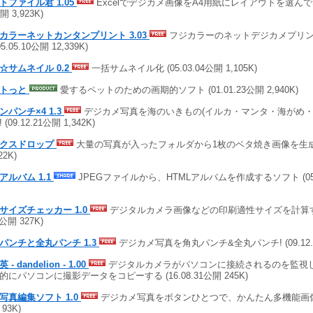
トファイル君 1.05
Excelでデジカメ画像をA4用紙にレイアウトを選んで印刷
開 3,923K)
カラーネットカンタンプリント 3.03
フジカラーのネットデジカメプリ
05.05.10公開 12,339K)
☆サムネイル 0.2
一括サムネイル化 (05.03.04公開 1,105K)
ットっと
愛するペットのための画期的ソフト (01.01.23公開 2,940K)
ンパンチ×4 1.3
デジカメ写真を海のいきもの(イルカ・マンタ・海がめ・
 (09.12.21公開 1,342K)
クスドロップ
大量の写真が入ったフォルダから1枚のベタ焼き画像を生成! (0
22K)
アルバム 1.1
JPEGファイルから、HTMLアルバムを作成するソフト (05.11
サイズチェッカー 1.0
デジタルカメラ画像などの印刷適性サイズを計算するソ
2公開 327K)
パンチと全丸パンチ 1.3
デジカメ写真を角丸パンチ&全丸パンチ! (09.12.2
 - dandelion - 1.00
デジタルカメラがパソコンに接続されるのを監視
的にパソコンに撮影データをコピーする (16.08.31公開 245K)
写真編集ソフト 1.0
デジカメ写真をボタンひとつで、かんたん多機能画像編集! 
93K)