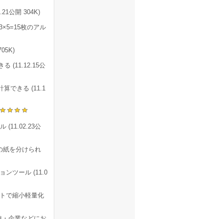
1公開 304K)
×5=15枚のアル
05K)
11.12.15公
きる (11.1
1.02.23公
の紙を分けられ
ツール (11.0
トで縮小軽量化
校・企業などにお