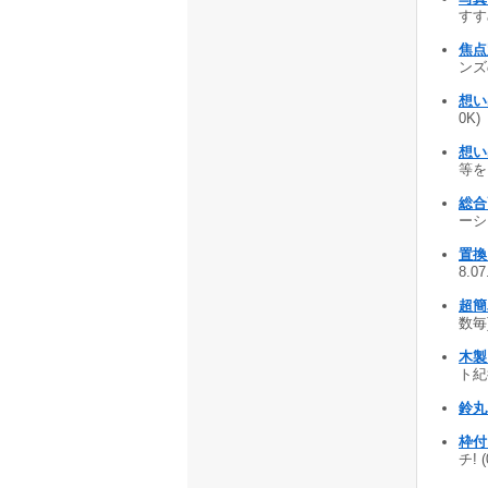
すすめ
焦点
ンズ
想い出
0K)
想い出
等をプ
総合
ーシ
置換
8.0
超簡
数毎)
木製
ト紀行
鈴丸
枠付
チ! 