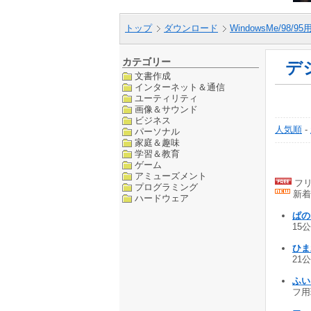
トップ
ダウンロード
WindowsMe/98/9
カテゴリー
デ
文書作成
インターネット＆通信
ユーティリティ
画像＆サウンド
ビジネス
人気順
-
パーソナル
家庭＆趣味
学習＆教育
ゲーム
アミューズメント
フリ
プログラミング
新着
ハードウェア
ぱの
15公
ひま
21公
ふいる
フ用現