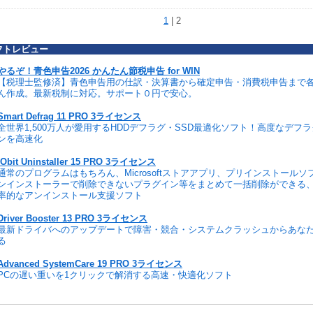
1
| 2
フトレビュー
やるぞ！青色申告2026 かんたん節税申告 for WIN
【税理士監修済】青色申告用の仕訳・決算書から確定申告・消費税申告まで
ん作成。最新税制に対応。サポート０円で安心。
Smart Defrag 11 PRO 3ライセンス
全世界1,500万人が愛用するHDDデフラグ・SSD最適化ソフト！高度なデフ
ンを高速化
IObit Uninstaller 15 PRO 3ライセンス
通常のプログラムはもちろん、Microsoftストアアプリ、プリインストール
ンインストーラーで削除できないプラグイン等をまとめて一括削除ができる
率的なアンインストール支援ソフト
Driver Booster 13 PRO 3ライセンス
最新ドライバへのアップデートで障害・競合・システムクラッシュからあな
る
Advanced SystemCare 19 PRO 3ライセンス
PCの遅い重いを1クリックで解消する高速・快適化ソフト