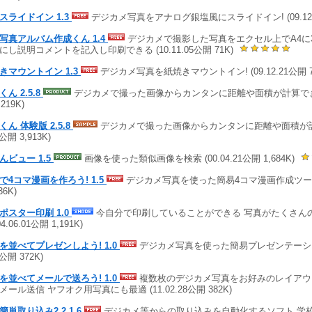
スライドイン 1.3
デジカメ写真をアナログ銀塩風にスライドイン! (09.12.2
写真アルバム作成くん 1.4
デジカメで撮影した写真をエクセル上でA4に3
にし説明コメントを記入し印刷できる (10.11.05公開 71K)
きマウントイン 1.3
デジカメ写真を紙焼きマウントイン! (09.12.21公開 7
ん 2.5.8
デジカメで撮った画像からカンタンに距離や面積が計算できる (
,219K)
くん 体験版 2.5.8
デジカメで撮った画像からカンタンに距離や面積が計算で
5公開 3,913K)
んビュー 1.5
画像を使った類似画像を検索 (00.04.21公開 1,684K)
で4コマ漫画を作ろう! 1.5
デジカメ写真を使った簡易4コマ漫画作成ツール (1
36K)
ポスター印刷 1.0
今自分で印刷していることができる 写真がたくさん
04.06.01公開 1,191K)
を並べてプレゼンしよう! 1.0
デジカメ写真を使った簡易プレゼンテーション
4公開 372K)
を並べてメールで送ろう! 1.0
複数枚のデジカメ写真をお好みのレイアウ
メール送信 ヤフオク用写真にも最適 (11.02.28公開 382K)
簡単取り込み2 2.1.6
デジカメ等からの取り込みを自動化するソフト 学