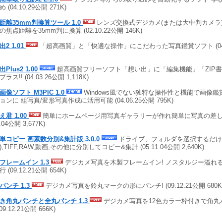
 (04.10.29公開 271K)
距離35mm判換算ツール 1.0
レンズ交換式デジカメ(または大中判カメラ
の焦点距離を35mm判に換算 (02.10.22公開 146K)
2 1.01
「超高画質」と「快適な操作」にこだわった写真鑑賞ソフト (04.03
Plus2 1.00
超高画質フリーソフト「想い出」に「編集機能」「ZIP
ラス!! (04.03.26公開 1,118K)
画像ソフト M3PIC 1.0
Windows風でない独特な操作性と機能で画像鑑
ョンに 組写真/変形写真作成に活用可能 (04.06.25公開 795K)
え君 1.00
簡単にホームページ用写真ギャラリーが作れ簡単に写真の差し替
7.04公開 3,677K)
単コピー 画素数分別&集計版 3.0.0
ドライブ、フォルダを選択するだけで
,TIFF,RAW,動画,その他に分別してコピー&集計 (05.11.04公開 2,640K)
フレームイン 1.3
デジカメ写真を木製フレームイン! ノスタルジー溢れ
 (09.12.21公開 654K)
パンチ 1.3
デジカメ写真を鈴丸マークの形にパンチ! (09.12.21公開 680K
き角丸パンチと全丸パンチ 1.3
デジカメ写真を12色カラー枠付きで角丸
(09.12.21公開 666K)