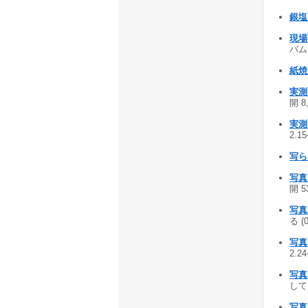
銀塩
現場
バム
紙焼
実測く
開 8
実測
2.1
写ら
写真
開 5
写真
る (
写真
2.2
写真
して
写真