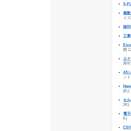
X-F
複数
イズ
捺印君
工事
Ex
開 1
エク
用可
A5
ント表
Han
的と
セル
2K
電子認
K)
CSV