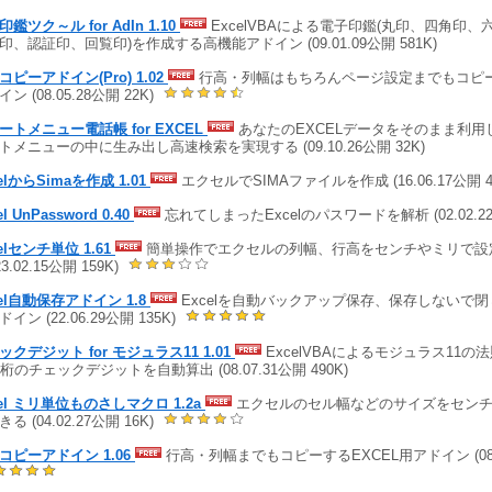
鑑ツク～ル for AdIn 1.10
ExcelVBAによる電子印鑑(丸印、四角印
印、認証印、回覧印)を作成する高機能アドイン (09.01.09公開 581K)
コピーアドイン(Pro) 1.02
行高・列幅はもちろんページ設定までもコピー
ン (08.05.28公開 22K)
ートメニュー電話帳 for EXCEL
あなたのEXCELデータをそのまま利用
トメニューの中に生み出し高速検索を実現する (09.10.26公開 32K)
elからSimaを作成 1.01
エクセルでSIMAファイルを作成 (16.06.17公開 4
el UnPassword 0.40
忘れてしまったExcelのパスワードを解析 (02.02.22公
elセンチ単位 1.61
簡単操作でエクセルの列幅、行高をセンチやミリで設
23.02.15公開 159K)
cel自動保存アドイン 1.8
Excelを自動バックアップ保存、保存しないで
イン (22.06.29公開 135K)
ックデジット for モジュラス11 1.01
ExcelVBAによるモジュラス11の
0桁のチェックデジットを自動算出 (08.07.31公開 490K)
cel ミリ単位ものさしマクロ 1.2a
エクセルのセル幅などのサイズをセンチ
る (04.02.27公開 16K)
コピーアドイン 1.06
行高・列幅までもコピーするEXCEL用アドイン (08.02