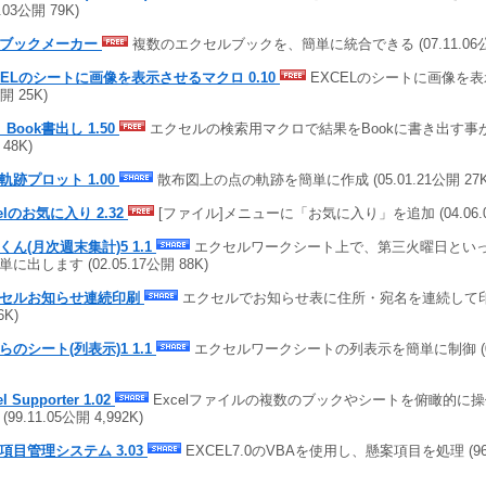
6.03公開 79K)
ブックメーカー
複数のエクセルブックを、簡単に統合できる (07.11.06公開
CELのシートに画像を表示させるマクロ 0.10
EXCELのシートに画像を表示さ
開 25K)
_Book書出し 1.50
エクセルの検索用マクロで結果をBookに書き出す事が可能 
48K)
軌跡プロット 1.00
散布図上の点の軌跡を簡単に作成 (05.01.21公開 27K
celのお気に入り 2.32
[ファイル]メニューに「お気に入り」を追加 (04.06.04
くん(月次週末集計)5 1.1
エクセルワークシート上で、第三火曜日とい
に出します (02.05.17公開 88K)
セルお知らせ連続印刷
エクセルでお知らせ表に住所・宛名を連続して印刷 (
6K)
らのシート(列表示)1 1.1
エクセルワークシートの列表示を簡単に制御 (02.0
l Supporter 1.02
Excelファイルの複数のブックやシートを俯瞰的に
(99.11.05公開 4,992K)
項目管理システム 3.03
EXCEL7.0のVBAを使用し、懸案項目を処理 (96.0