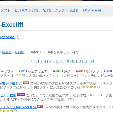
5用ソフト
ビジネス
計算・表計算・グラフ
表計算
MS-Excel用
-Excel用
ルのYAMA
(3)
-
新着順
-
名前順
610本中1 ～ 50本を表示しています
1 |
2
|
3
|
4
|
5
|
6
|
7
|
8
|
9
|
10
|
11
|
12
|
13
ーソフト ｜
シェアウェア ｜
製品 ｜
サンプル ｜
ソフト ｜
特に人気の高いソフト ｜ 《レビュー》 リンク先にレビュー
el電子印鑑 2.85
苗字が4文字の方にも対応! 丸型、小判型の認印・デー
ビジネス印に対応した印鑑ソフト (26.03.25公開 240K)
クセル工程図
これひとつで工程図の全作業(工程表作成、ネットワーク図
、工種入力等)が簡単にできる (02.02.01公開 612K)
チャートforExcel 0.57
Excel97以降で動作する工程表作成マクロ (21.05.