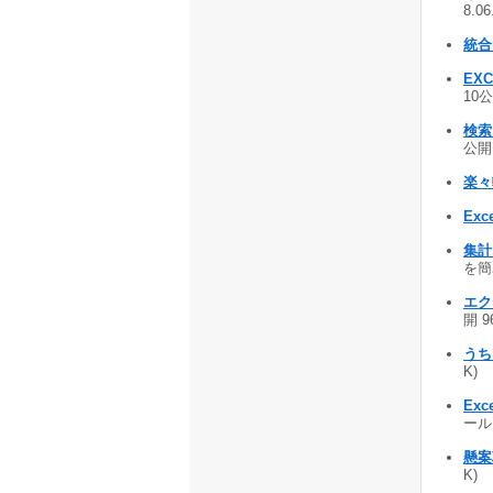
8.0
統合
EX
10公
検索
公開 
楽々
Ex
集計
を簡単
エク
開 9
うち
K)
Exce
ール 
懸案
K)