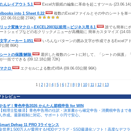
たんレイアウト 5.1
Excel方眼紙の編集に革命を起こすツール (23.06.14公
lbooks into 1 Sheet 0.22
複数のExcelファイルとその中のシートを単
(22.06.01公開 274K)
リック変換マクロ～EXCEL2003以前用～ビジネス用 8.1
誰でも簡単にボ
ートシェイプなどの右クリックメニューが高機能に 簡単カスタマイズ (14.03.17公
文字メーカー 1.051
いろんなパターンの囲み文字が作成できるExcelアドイ
27公開 86K)
シートの保護/解除
選択した複数のシートに対して、「シートの保護」
一括でできる (09.12.18公開 72K)
式マクロ
エクセルによる数式VBA (09.06.03公開 96K)
1 |
2
|
3
|
4
|
5
|
6
|
7
|
8
|
9
|
10
|
11
|
12
|
13
フトレビュー
やるぞ！青色申告2026 かんたん節税申告 for WIN
【税理士監修済】青色申告用の仕訳・決算書から確定申告・消費税申告まで
ん作成。最新税制に対応。サポート０円で安心。
Smart Defrag 11 PRO 3ライセンス
全世界1,500万人が愛用するHDDデフラグ・SSD最適化ソフト！高度なデフ