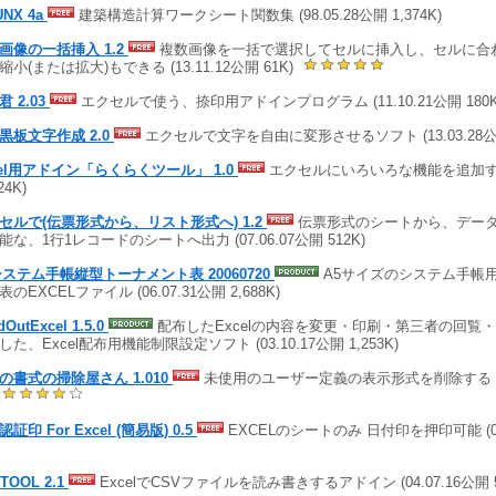
UNX 4a
建築構造計算ワークシート関数集 (98.05.28公開 1,374K)
画像の一括挿入 1.2
複数画像を一括で選択してセルに挿入し、セルに合
縮小(または拡大)もできる (13.11.12公開 61K)
 2.03
エクセルで使う、捺印用アドインプログラム (11.10.21公開 180K
黒板文字作成 2.0
エクセルで文字を自由に変形させるソフト (13.03.28公開
cel用アドイン「らくらくツール」 1.0
エクセルにいろいろな機能を追加する (
24K)
セルで(伝票形式から、リスト形式へ) 1.2
伝票形式のシートから、デー
能な、1行1レコードのシートへ出力 (07.06.07公開 512K)
システム手帳縦型トーナメント表 20060720
A5サイズのシステム手帳
のEXCELファイル (06.07.31公開 2,688K)
dOutExcel 1.5.0
配布したExcelの内容を変更・印刷・第三者の回覧
した、Excel配布用機能制限設定ソフト (03.10.17公開 1,253K)
の書式の掃除屋さん 1.010
未使用のユーザー定義の表示形式を削除する (09.
)
証印 For Excel (簡易版) 0.5
EXCELのシートのみ 日付印を押印可能 (05.
TOOL 2.1
ExcelでCSVファイルを読み書きするアドイン (04.07.16公開 5