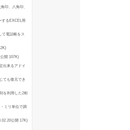
、六角印、八角印、
するEXCEL用
して電話帳をス
2K)
開 107K)
定出来るアドイ
閉じても復元でき
法則を利用した2桁
・ミリ単位で調
.20公開 17K)