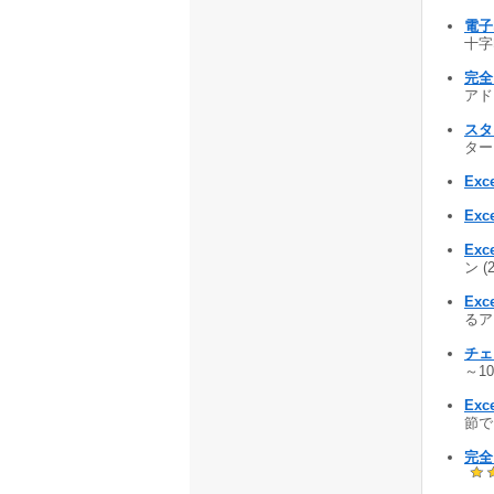
電子印
十字
完全
アドイ
スタ
ター
Exc
Exc
Exc
ン (
Ex
るアド
チェ
～1
Ex
節でき
完全