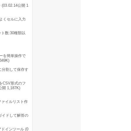
.02.14公開 1
率よくセルに入力
ト数:30種類以
ューを簡単操作で
49K)
に分割して保存す
をCSV形式のフ
 1,187K)
、ファイルリスト作
ガイドして解答の
インツール (0