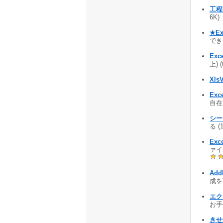
工程
6K)
★Exc
できる
Exc
上) 
Xls
Ex
自在
シー
る (
Ex
ァイ
Add
成を可
エク
お手伝
きせ