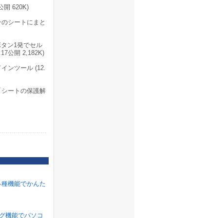
開 620K)
一のシートにまと
タン1発でセル
開 2,182K)
ンツール (12.
「シートの保護解
各種機能でかんた
ラグ機能でパソコ