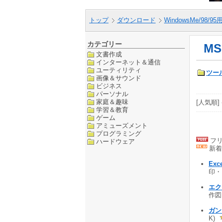
トップ
ダウンロード
WindowsMe/98/9
カテゴリー
MS
文書作成
インターネット＆通信
ユーティリティ
ツー
画像＆サウンド
ビジネス
パーソナル
家庭＆趣味
[人気順] 
学習＆教育
ゲーム
アミューズメント
プログラミング
フリ
ハードウェア
新着
Exc
印・
エ
作図
ガント
K)