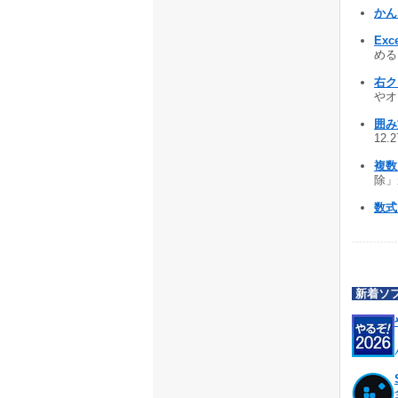
かん
Exce
める 
右ク
やオ
囲み
12.
複数
除」が
数
新着ソ