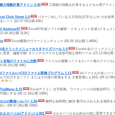
能力指数計算アドイン 2.40
工程能力指数を計算するエクセル用アドイン (03
el Click Sheet 1.0
パターン化している入力項目(文字/もじれつ)を効
シート (02.07.05公開 60K)
el Analyzer97
Excel97作成ソフトの解析・ドキュメント生成 (ドキュメン
(02.04.26公開 313K)
Ver
Excel書類のヴァージョンチェック (00.05.16公開 1,485K)
cel右クリックメニューカスタマイズツール 1.4
Excelの右クリックメニ
に変更・編集可能! オリジナルマクロも追加可能な便利ツール (13.12.09公開 3
ト名毎のファイルに分割
ファイルの複数シートを1シート毎のファイル
10.05.25公開 48K)
celファイル<->CSVファイル変換プログラム 1.13
xlsファイルの全シート
ルで出力するソフト またはその逆の変換をする 大量変換にも対応 (08.12.08公開
PopMenu 0.33
Excelアドイン 文字変換、ワークシートの比較(DIFF)
能にする (08.11.04公開 100K)
セルの数独ヘルパー 1.00
難問も短時間に解決 数字が入れられる場所を
い (08.07.28公開 205K)
かえカーソル(アドイン) 1.001
セルカーソルをお好みの色に変更できるアド