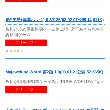
魁!!男塾(基本パック) 0.30126(03.02.07公開 14,011K)
裂斬超攻め重視格闘ゲーム第15弾! 宮下あきら先生公
認格闘ゲーム
フリーソフト
Majewelune World 第2話 1.0(03.01.21公開 52,665K)
裂斬が贈るRPG格ゲー第2話 (RUNE WORLD第二話)
フリーソフト