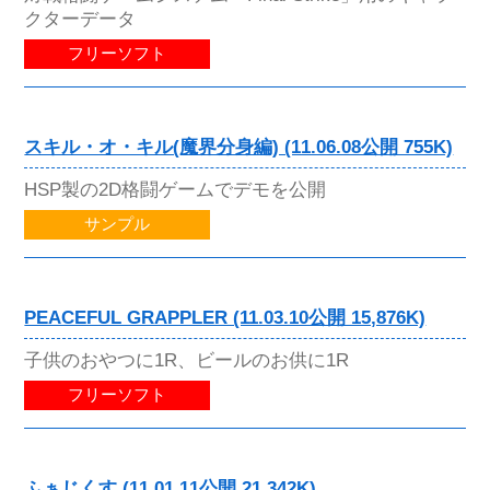
クターデータ
フリーソフト
スキル・オ・キル(魔界分身編) (11.06.08公開 755K)
HSP製の2D格闘ゲームでデモを公開
サンプル
PEACEFUL GRAPPLER (11.03.10公開 15,876K)
子供のおやつに1R、ビールのお供に1R
フリーソフト
ふぁじくす (11.01.11公開 21,342K)