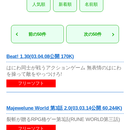
人気順
新着順
名前順
前の50件
次の50件
Beat! 1.30(03.04.08公開 170K)
はにわ同士が戦うアクションゲーム 無表情のはにわ
を操って敵をやっつけろ!
フリーソフト
Majewelune World 第3話 2.0(03.03.14公開 60,244K)
裂斬が贈るRPG格ゲー第3話(RUNE WORLD第三話)
フリーソフト