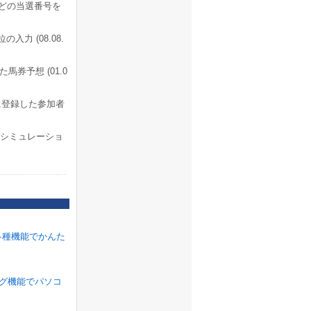
などの当選番号を
力 (08.08.
券予想 (01.0
ルに登録した参加者
しシミュレーショ
各種機能でかんた
ラグ機能でパソコ