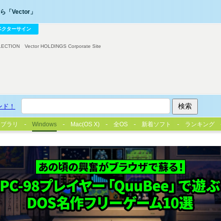
「Vector」
ベクターサイン
LECTION
Vector HOLDINGS Corporate Site
ンド！
イブラリ
Windows
Mac(OS X)
全OS
新着ソフト
ランキング