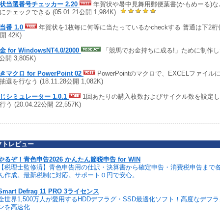
状当選番号チェッカー 2.20
年賀状や暑中見舞用郵便葉書(かもめーる)
にチェックできる (05.01.21公開 1,984K)
当番 1.0
年賀状を1枚毎に何等に当たっているかcheckする 普通は下2桁位の入
開 42K)
 for WindowsNT4.0/2000
「競馬でお金持ちに成る!」ために制作した馬
7公開 3,805K)
マクロ for PowerPoint 02
PowerPointのマクロで、EXCELファイ
選を行なう (18.11.28公開 1,082K)
じシミュレーター 1.0.1
1回あたりの購入枚数およびサイクル数を設定
う (20.04.22公開 22,557K)
フトレビュー
やるぞ！青色申告2026 かんたん節税申告 for WIN
【税理士監修済】青色申告用の仕訳・決算書から確定申告・消費税申告まで
ん作成。最新税制に対応。サポート０円で安心。
Smart Defrag 11 PRO 3ライセンス
全世界1,500万人が愛用するHDDデフラグ・SSD最適化ソフト！高度なデフ
ンを高速化