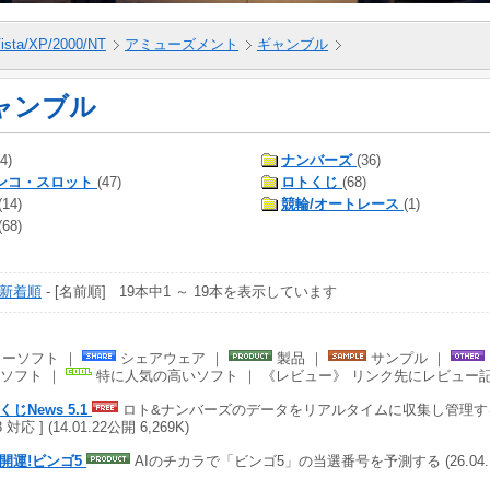
ista/XP/2000/NT
アミューズメント
ギャンブル
ャンブル
(4)
ナンバーズ
(36)
ンコ・スロット
(47)
ロトくじ
(68)
(14)
競輪/オートレース
(1)
(68)
新着順
- [名前順] 19本中1 ～ 19本を表示しています
ーソフト ｜
シェアウェア ｜
製品 ｜
サンプル ｜
ソフト ｜
特に人気の高いソフト ｜ 《レビュー》 リンク先にレビュー
くじNews 5.1
ロト&ナンバーズのデータをリアルタイムに収集し管理する
8 対応 ] (14.01.22公開 6,269K)
で開運!ビンゴ5
AIのチカラで「ビンゴ5」の当選番号を予測する (26.04.15