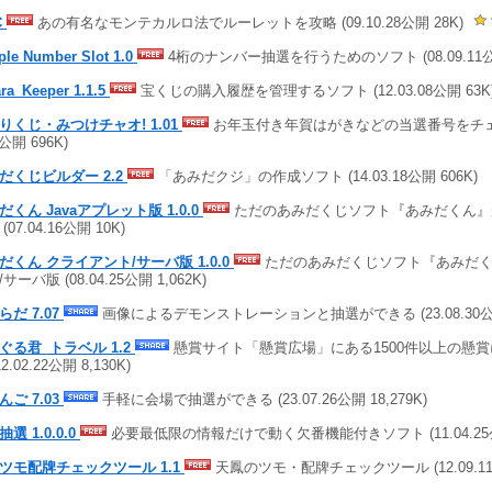
C
あの有名なモンテカルロ法でルーレットを攻略 (09.10.28公開 28K)
ple Number Slot 1.0
4桁のナンバー抽選を行うためのソフト (08.09.11公開 
ra_Keeper 1.1.5
宝くじの購入履歴を管理するソフト (12.03.08公開 63K
りくじ・みつけチャオ! 1.01
お年玉付き年賀はがきなどの当選番号をチェック
5公開 696K)
だくじビルダー 2.2
「あみだクジ」の作成ソフト (14.03.18公開 606K)
だくん Javaアプレット版 1.0.0
ただのあみだくじソフト『あみだくん』が
(07.04.16公開 10K)
だくん クライアント/サーバ版 1.0.0
ただのあみだくじソフト『あみだく
サーバ版 (08.04.25公開 1,062K)
らだ 7.07
画像によるデモンストレーションと抽選ができる (23.08.30公開 
ぐる君_トラベル 1.2
懸賞サイト「懸賞広場」にある1500件以上の懸
12.02.22公開 8,130K)
んご 7.03
手軽に会場で抽選ができる (23.07.26公開 18,279K)
選 1.0.0.0
必要最低限の情報だけで動く欠番機能付きソフト (11.04.25公
ツモ配牌チェックツール 1.1
天鳳のツモ・配牌チェックツール (12.09.11公