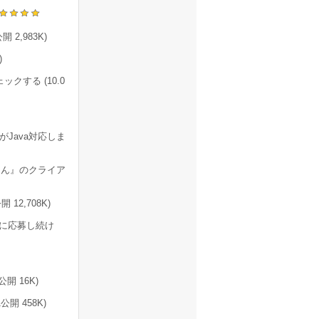
2,983K)
)
する (10.0
Java対応しま
ん』のクライア
12,708K)
賞に応募し続け
開 16K)
開 458K)