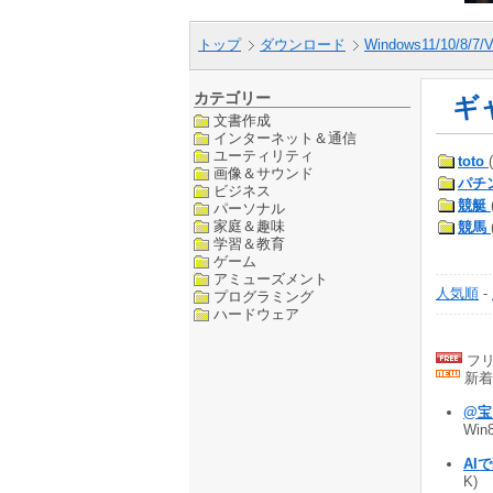
トップ
ダウンロード
Windows11/10/8/7/V
カテゴリー
ギ
文書作成
インターネット＆通信
ユーティリティ
toto
画像＆サウンド
パチ
ビジネス
競艇
パーソナル
家庭＆趣味
競馬
学習＆教育
ゲーム
アミューズメント
人気順
-
プログラミング
ハードウェア
フリ
新着
@宝
Win
AI
K)