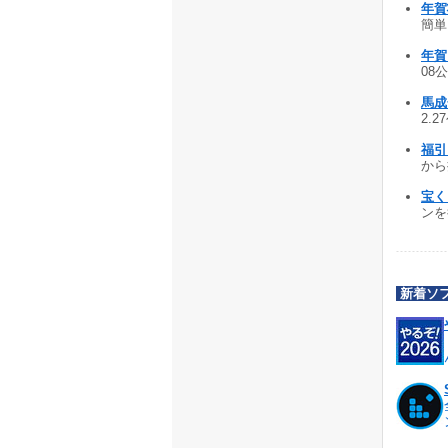
年賀
簡単
年賀
08公
馬成金
2.2
福引き
から抽
宝く
ンを行
新着ソ