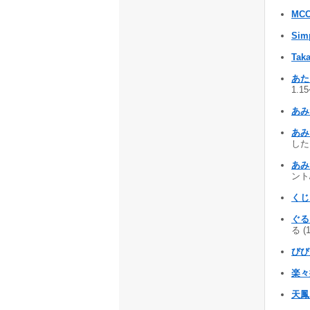
MC
Sim
Taka
あた
1.1
あみ
あみ
した 
あみ
ント/
くじ
ぐる
る (
びび
楽々抽
天鳳