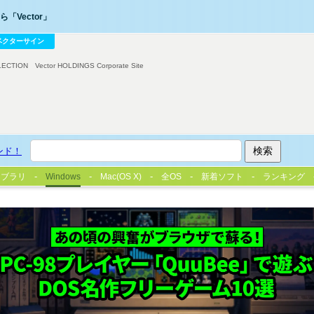
「Vector」
ベクターサイン
LECTION
Vector HOLDINGS Corporate Site
ンド！
イブラリ
Windows
Mac(OS X)
全OS
新着ソフト
ランキング