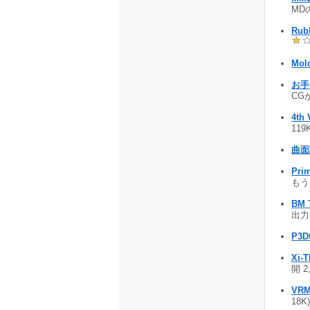
MD
Rub
Molc
お手本
CG
4th 
119
曲面
Prim
もう 
BM T
出力す
P3D
Xi-
開 2
VRM
18K)