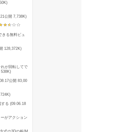
0K)
開 7,738K)
に閲覧できる無料ビュ
28,372K)
それが回転してで
38K)
.17公開 83,00
24K)
 (09.06.18
ラーがアクション
D)方式の3Dの板(M