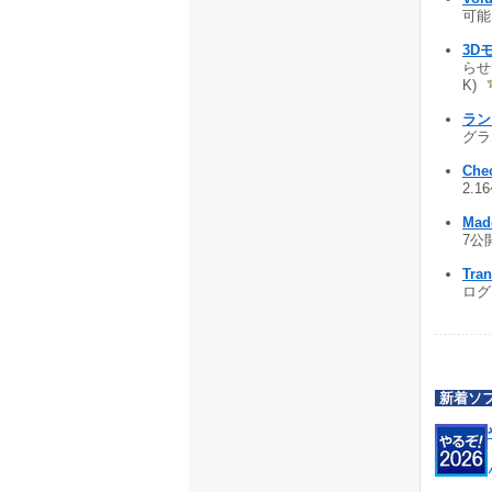
可能な
3D
らせ
K)
ラン
グラム
Che
2.1
Mad
7公開
Tra
ログラ
新着ソ