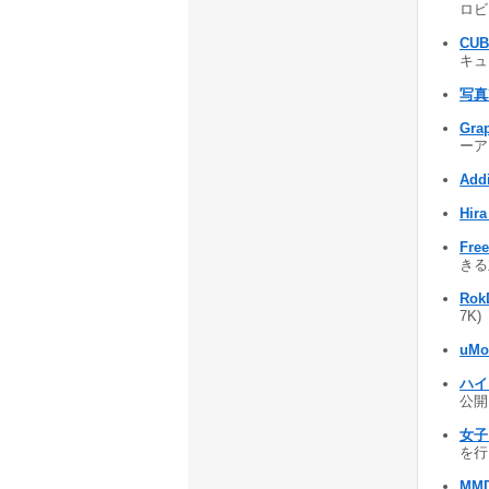
ロビ
CUB
キュ
写真
Grap
ーア 
Addi
Hira
Fre
きる
Rok
7K)
uMot
ハイ
公開 
女子
を行う
MMD