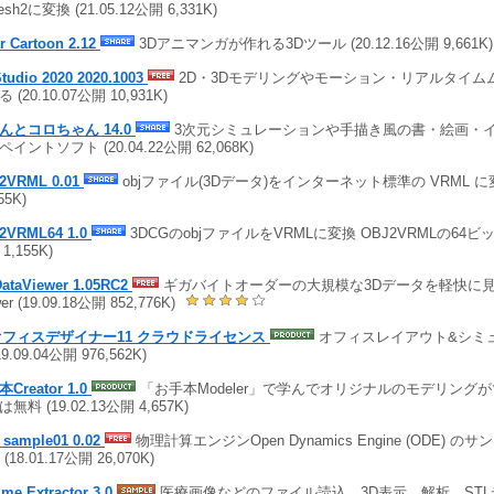
sh2に変換 (21.05.12公開 6,331K)
r Cartoon 2.12
3Dアニマンガが作れる3Dツール (20.12.16公開 9,661K)
tudio 2020 2020.1003
2D・3Dモデリングやモーション・リアルタイム
 (20.10.07公開 10,931K)
んとコロちゃん 14.0
3次元シミュレーションや手描き風の書・絵画・
イントソフト (20.04.22公開 62,068K)
2VRML 0.01
objファイル(3Dデータ)をインターネット標準の VRML に変換 
55K)
2VRML64 1.0
3DCGのobjファイルをVRMLに変換 OBJ2VRMLの64ビット版
1,155K)
DataViewer 1.05RC2
ギガバイトオーダーの大規模な3Dデータを軽快に
wer (19.09.18公開 852,776K)
オフィスデザイナー11 クラウドライセンス
オフィスレイアウト&シミ
19.09.04公開 976,562K)
Creator 1.0
「お手本Modeler」で学んでオリジナルのモデリング
無料 (19.02.13公開 4,657K)
_sample01 0.02
物理計算エンジンOpen Dynamics Engine (ODE) 
 (18.01.17公開 26,070K)
me Extractor 3.0
医療画像などのファイル読込、3D表示、解析、ST