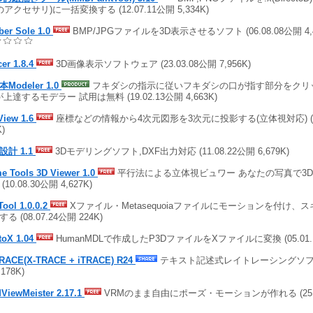
のアクセサリ)に一括変換する (12.07.11公開 5,334K)
ber Sole 1.0
BMP/JPGファイルを3D表示させるソフト (06.08.08公開 4,
er 1.8.4
3D画像表示ソフトウェア (23.03.08公開 7,956K)
Modeler 1.0
フキダシの指示に従いフキダシの口が指す部分をクリ
が上達するモデラー 試用は無料 (19.02.13公開 4,663K)
View 1.6
座標などの情報から4次元図形を3次元に投影する(立体視対応) (14.0
K)
設計 1.1
3Dモデリングソフト,DXF出力対応 (11.08.22公開 6,679K)
e Tools 3D Viewer 1.0
平行法による立体視ビュワー あなたの写真で3
(10.08.30公開 4,627K)
ool 1.0.0.2
Xファイル・Metasequoiaファイルにモーションを付け、
る (08.07.24公開 224K)
toX 1.04
HumanMDLで作成したP3DファイルをXファイルに変換 (05.01.1
TRACE(X-TRACE + iTRACE) R24
テキスト記述式レイトレーシングソフト (
,178K)
ViewMeister 2.17.1
VRMのまま自由にポーズ・モーションが作れる (25.05.