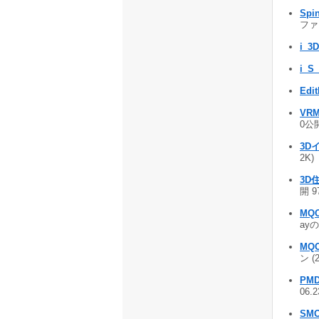
Sp
ファ
i_3D
i_S_
Edit
VRM
0公開
3D
2K)
3D
開 9
MQ
ayの
MQ
ン (
PM
06.
SM