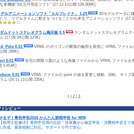
多機能"3次元可視化ソフト" (17.12.13公開 126,008K)
モデルアニメーションソフト「エルフレイナ」 1.25
3Dモデルデータに
たり、リアルタイムに動きをつけることが出来るアニメーションソフト (17.12.0
ダムドットステレオグラム掲示板 0.9
ランダムドットステレオグラムテ
 (17.08.04公開 123K)
ck_Pdiv 0.01
VRML のポリゴンの断面の輪郭を新規に VRML ファイルに作
6公開 288K)
ori 0.01
住宅の間取り図のような画像ファイルから VRML ファイルを作成する
 1,454K)
nsform 0.01
VRML ファイルの point の値を変更し移動、回転、サイ
ム (16.11.11公開 235K)
1 |
2
|
3
フトレビュー
やるぞ！青色申告2026 かんたん節税申告 for WIN
【税理士監修済】青色申告用の仕訳・決算書から確定申告・消費税申告まで
ん作成。最新税制に対応。サポート０円で安心。