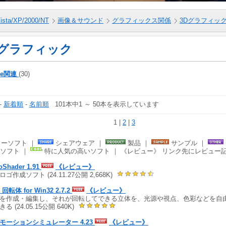
ista/XP/2000/NT
画像＆サウンド
グラフィックス関係
3Dグラフィッ
Dグラフィック
de関連
(30)
-
新着順
-
名前順
101本中1 ～ 50本を表示しています
1 |
2
|
3
ーソフト ｜
シェアウェア ｜
製品 ｜
サンプル ｜
ソフト ｜
特に人気の高いソフト ｜ 《レビュー》 リンク先にレビュー
oShader 1.91
《レビュー》
ゴ作成ソフト (24.11.27公開 2,668K)
e 回転体 for Win32 2.7.2
《レビュー》
を作成・編集し、それが回転してできる立体を、光源や視点、色彩などを自
る (24.05.15公開 640K)
モーションシミュレーター 4.23
《レビュー》