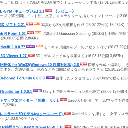
をはじめロボットの動きを3D画像でシミュレーションする (17.01.16公開 3,96
E-GYM (キューブジム) 1.1
《レビュー》
ーブで3D空間にドット絵、文字、キャラクターを描くペイントツール (12.06.21公
3D ソフト 2.21
写真から3次元形状を作成 (26.07.22公開 15,284K)
h-R Point 1.01
点群と3D Gaussian Splatting (3DGS)を手軽
(26.08.05公開 2,866K)
tiveIK 1.0.0.77
モーキャプ編集をプロのアセット内で (26.07.29公開 1
 3D Viewer 1.27
3Dモデルファイルを表示する (16.03.15公開 3,687K)
e回転体 for Win32(Windows 10 以降対応版) 2.8
図形を作成・編集し、
立体を、光源や視点、色彩などを自由に変えながら表示できる (25.10.22公開 5
DeBone2_ForUnity 6.0.0.0
昔作ったメタセコモデルがUnityで動く (22.08
TreeEditor 1.0.0.1
Unity上で楽々モーション変化設定 (22.08.17公開 4,7
トマップエディター 「箱庭」 0.0.1
DirectXを使用して、3Dマップを作成する
17,229K)
レスラーの3Dモデル(c#ソースコード)
Xamlボタンを押すと、女子レス
 (14.03.07公開 497K)
お絵描きツール(MMDPaintTool) 3.10
BMP,PNGファイルを.x(Direct3