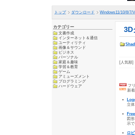
トップ
ダウンロード
Windows11/10/8/7/V
カテゴリー
3
文書作成
インターネット＆通信
ユーティリティ
Sha
画像＆サウンド
ビジネス
パーソナル
家庭＆趣味
[人気順] 
学習＆教育
ゲーム
アミューズメント
プログラミング
フリ
ハードウェア
新着
Log
立体ロ
Fre
図形
示でき
ロビ