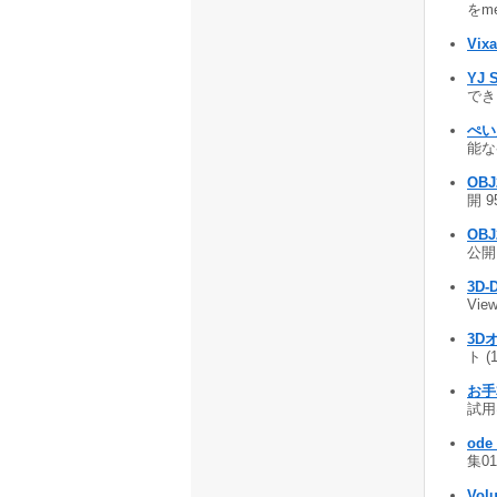
をme
Vixa
YJ S
できる
ぺい
能なペ
OBJ
開 9
OBJ
公開 
3D-
Vie
3D
ト (
お手本
試用は
ode
集01
Volu