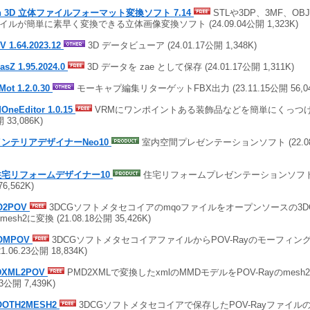
in 3D 立体ファイルフォーマット変換ソフト 7.14
STLや3DP、3MF、OB
イルが簡単に素早く変換できる立体画像変換ソフト (24.09.04公開 1,323K)
V 1.64.2023.12
3D データビューア (24.01.17公開 1,348K)
asZ 1.95.2024.0
3D データを zae として保存 (24.01.17公開 1,311K)
Mot 1.2.0.30
モーキャプ編集リターゲットFBX出力 (23.11.15公開 56,04
OneEditor 1.0.15
VRMにワンポイントある装飾品などを簡単にくっつけられる
 33,086K)
インテリアデザイナーNeo10
室内空間プレゼンテーションソフト (22.08.1
住宅リフォームデザイナー10
住宅リフォームプレゼンテーションソフト (2
76,562K)
O2POV
3DCGソフトメタセコイアのmqoファイルをオープンソースの3DC
mesh2に変換 (21.08.18公開 35,426K)
OMPOV
3DCGソフトメタセコイアファイルからPOV-Rayのモーフィン
21.06.23公開 18,834K)
DXML2POV
PMD2XMLで変換したxmlのMMDモデルをPOV-Rayのmesh2
23公開 7,439K)
OOTH2MESH2
3DCGソフトメタセコイアで保存したPOV-Rayファイルのsmoot