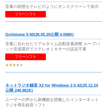
音量の状態をテレビのようにオンスクリーンで表示
フリーソフト
GoVolume 0.50(26.05.20公開 4,006K)
音量に合わせたリアルタイム自動音量調整 ループバ
ック音源選択でステレオミキサーの設定不要
フリーソフト
ネットラジオ録音 X2 for Windows 2.0.42(25.12.24
公開 248,861K)
ユーザーの声から新機能を搭載したインターネット
ラジオ再生録音ソフト