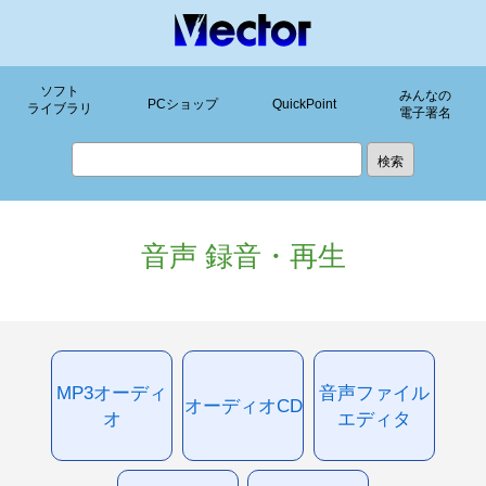
ソフト
みんなの
PCショップ
QuickPoint
ライブラリ
電子署名
音声 録音・再生
MP3オーディ
音声ファイル
オーディオCD
オ
エディタ