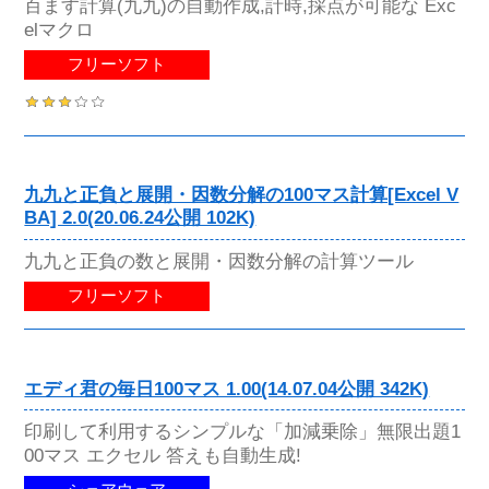
百ます計算(九九)の自動作成,計時,採点が可能な Exc
elマクロ
フリーソフト
九九と正負と展開・因数分解の100マス計算[Excel V
BA] 2.0(20.06.24公開 102K)
九九と正負の数と展開・因数分解の計算ツール
フリーソフト
エディ君の毎日100マス 1.00(14.07.04公開 342K)
印刷して利用するシンプルな「加減乗除」無限出題1
00マス エクセル 答えも自動生成!