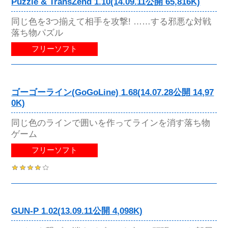
Puzzle & TransZend 1.10(14.09.11公開 65,816K)
同じ色を3つ揃えて相手を攻撃! ……する邪悪な対戦
落ち物パズル
フリーソフト
ゴーゴーライン(GoGoLine) 1.68(14.07.28公開 14,97
0K)
同じ色のラインで囲いを作ってラインを消す落ち物
ゲーム
フリーソフト
GUN-P 1.02(13.09.11公開 4,098K)