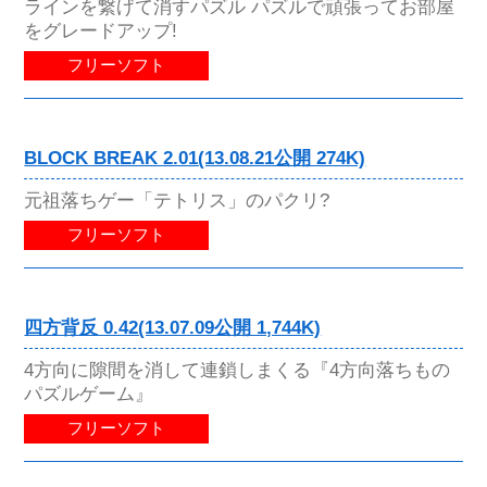
ラインを繋げて消すパズル パズルで頑張ってお部屋
をグレードアップ!
フリーソフト
BLOCK BREAK 2.01(13.08.21公開 274K)
元祖落ちゲー「テトリス」のパクリ?
フリーソフト
四方背反 0.42(13.07.09公開 1,744K)
4方向に隙間を消して連鎖しまくる『4方向落ちもの
パズルゲーム』
フリーソフト