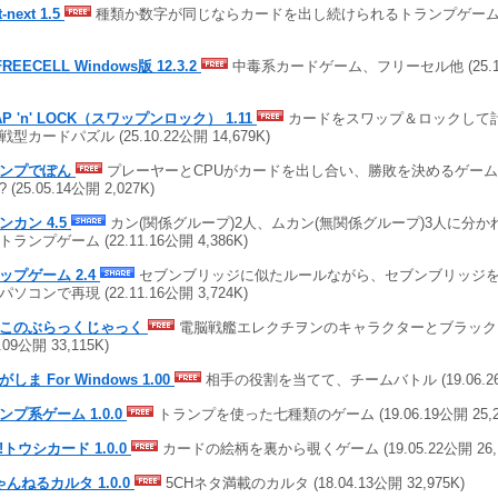
-next 1.5
種類か数字が同じならカードを出し続けられるトランプゲーム (25.
FREECELL Windows版 12.3.2
中毒系カードゲーム、フリーセル他 (25.10.2
AP 'n' LOCK（スワップンロック） 1.11
カードをスワップ＆ロックして
型カードパズル (25.10.22公開 14,679K)
ランプでぽん
プレーヤーとCPUがカードを出し合い、勝敗を決めるゲーム
 (25.05.14公開 2,027K)
ンカン 4.5
カン(関係グループ)2人、ムカン(無関係グループ)3人に分
ランプゲーム (22.11.16公開 4,386K)
ップゲーム 2.4
セブンブリッジに似たルールながら、セブンブリッジ
ソコンで再現 (22.11.16公開 3,724K)
このぶらっくじゃっく
電脳戦艦エレクチヲンのキャラクターとブラックジャ
6.09公開 33,115K)
しま For Windows 1.00
相手の役割を当てて、チームバトル (19.06.26公開
ンプ系ゲーム 1.0.0
トランプを使った七種類のゲーム (19.06.19公開 25,2
!トウシカード 1.0.0
カードの絵柄を裏から覗くゲーム (19.05.22公開 26,1
ゃんねるカルタ 1.0.0
5CHネタ満載のカルタ (18.04.13公開 32,975K)