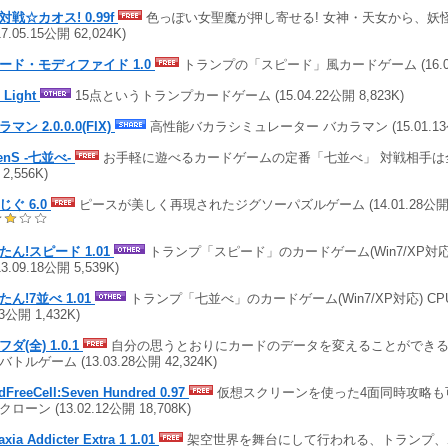
対戦☆カオス! 0.99f
色っぽい女聖魔が押し寄せる! 女神・天女から、妖
17.05.15公開 62,024K)
ード・モディファイド 1.0
トランプの「スピード」風カードゲーム (16.01.
 Light
15点というトランプカードゲーム (15.04.22公開 8,823K)
マン 2.0.0.0(FIX)
高性能バカラシミュレーター バカラマン (15.01.13公開
enS -七並べ-
お手軽に遊べるカードゲームの定番「七並べ」 対戦相手は全9人 
2,556K)
じぐ 6.0
ピースが美しく再現されたジグソーパズルゲーム (14.01.28公開 1
たん!スピード 1.01
トランプ「スピード」のカードゲーム(Win7/XP対応
13.09.18公開 5,539K)
たん!7並べ 1.01
トランプ「七並べ」のカードゲーム(Win7/XP対応) CPU
13公開 1,432K)
ダ(全) 1.0.1
自分の思うとおりにカードのデータを変えることができ
トルゲーム (13.03.28公開 42,324K)
dFreeCell:Seven Hundred 0.97
仮想スクリーンを使った4面同時攻略も
ローン (13.02.12公開 18,708K)
axia Addicter Extra 1 1.01
架空世界を舞台にして行われる、トランプ、