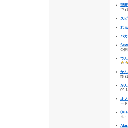
聖魔
で (
スピ
15点
バカラ
Sev
公開 
でん
かん
能 (
かん
09.
オノフ
ードバ
Qua
ル・ク
Atar