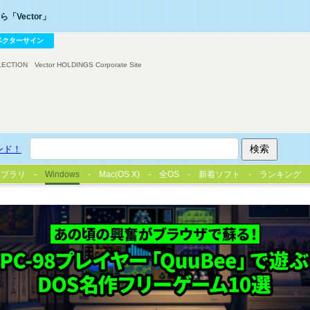
「Vector」
ベクターサイン
LECTION
Vector HOLDINGS Corporate Site
ンド！
イブラリ
Windows
Mac(OS X)
全OS
新着ソフト
ランキング