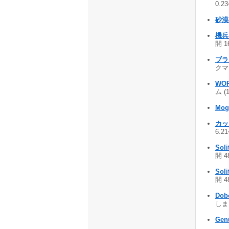
0.2
砂漠
機兵
開 1
ブラッ
クマン
WO
ム (
Mog
カ
6.2
Soli
開 4
Soli
開 4
Dob
しまう
Gen