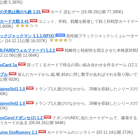
3公開 5,397K)
の天気は雨のち鉄 1.01
カード 読むゲー (15.09.29公開 77,395K)
カード大戦 2.41
ユニット、作戦、戦艦を駆使して戦う対戦型カードゲーム (1
6,800K)
クジャックマン 1.1.1.0(FIX)
高性能ブラックジャックシミュレーター
 (14.12.11公開 16,037K)
RLFARD(ウォルファード) 1.2.2
戦略性と戦術性を両立させた本格派対戦
12.11.08公開 12,064K)
uCard 1a
回ってくるカードで得点の高い組み合わせを作るゲーム (12.11.0
ップル
並んだカードから,縦,横,斜めに同じ数字があればそれを取り除いていく
1公開 602K)
tairesVol1 1.0
トランプ1人遊びのなかから、26種を収録したシリーズのVol1 
80K)
tairesVol2 1.0
トランプ1人遊びのなかから、26種を収録したシリーズのVol2 
87K)
onCero(ドボンセロ) 1.2
ドボンやUNOに似たカードゲームで、爆発する
カードがある (09.04.24公開 944K)
uine GinRummy 1.1
カードゲームのジンラミー (03.11.14公開 272K)