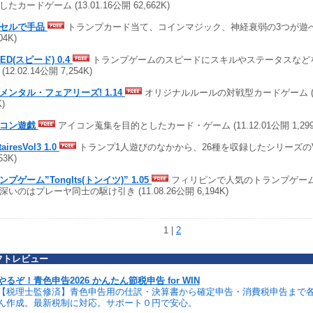
たカードゲーム (13.01.16公開 62,662K)
クセルで手品
トランプカード当て、コインマジック、神経衰弱の3つが遊べる (
04K)
ED(スピード) 0.4
トランプゲームのスピードにスキルやステータスなど
(12.02.14公開 7,254K)
メンタル・フェアリーズ! 1.14
オリジナルルールの対戦型カードゲーム (11.
K)
イコン遊戯
アイコン蒐集を目的としたカード・ゲーム (11.12.01公開 1,299
tairesVol3 1.0
トランプ1人遊びのなかから、26種を収録したシリーズのVol3 
53K)
ンプゲーム”TongIts(トンイツ)” 1.05
フィリピンで人気のトランプゲーム
深いのはプレーヤ同士の駆け引き (11.08.26公開 6,194K)
1 |
2
フトレビュー
やるぞ！青色申告2026 かんたん節税申告 for WIN
【税理士監修済】青色申告用の仕訳・決算書から確定申告・消費税申告まで
ん作成。最新税制に対応。サポート０円で安心。