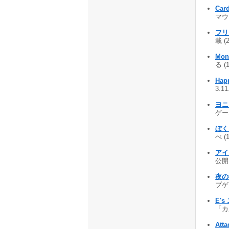
Card
マウ
フリ
載 (
Mons
る (
Hap
3.1
ヨニ
ゲーム
ぼく
べ (
アイ
公開 
夜の
プゲー
E'
「カ
Att