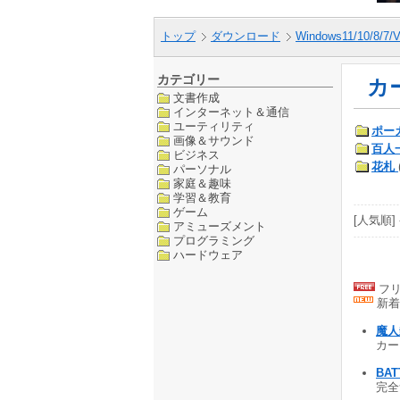
トップ
ダウンロード
Windows11/10/8/7/V
カテゴリー
カ
文書作成
インターネット＆通信
ユーティリティ
ポー
画像＆サウンド
百人
ビジネス
花札
パーソナル
家庭＆趣味
学習＆教育
ゲーム
[人気順] 
アミューズメント
プログラミング
ハードウェア
フリ
新着
魔人
カー
BAT
完全無