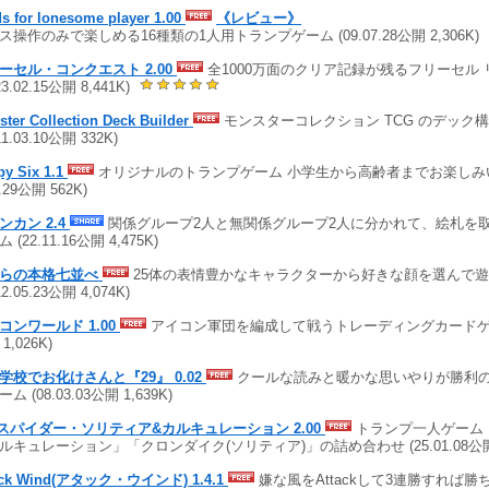
s for lonesome player 1.00
《レビュー》
ス操作のみで楽しめる16種類の1人用トランプゲーム (09.07.28公開 2,306K)
ーセル・コンクエスト 2.00
全1000万面のクリア記録が残るフリーセル
23.02.15公開 8,441K)
ter Collection Deck Builder
モンスターコレクション TCG のデック
11.03.10公開 332K)
py Six 1.1
オリジナルのトランプゲーム 小学生から高齢者までお楽しみい
1.29公開 562K)
ンカン 2.4
関係グループ2人と無関係グループ2人に分かれて、絵札を
 (22.11.16公開 4,475K)
らの本格七並べ
25体の表情豊かなキャラクターから好きな顔を選んで
12.05.23公開 4,074K)
コンワールド 1.00
アイコン軍団を編成して戦うトレーディングカードゲーム (
1,026K)
学校でお化けさんと『29』 0.02
クールな読みと暖かな思いやりが勝利
ム (08.03.03公開 1,639K)
s スパイダー・ソリティア&カルキュレーション 2.00
トランプ一人ゲーム
ルキュレーション」「クロンダイク(ソリティア)」の詰め合わせ (25.01.08公開 6
ack Wind(アタック・ウインド) 1.4.1
嫌な風をAttackして3連勝すれば勝ちの