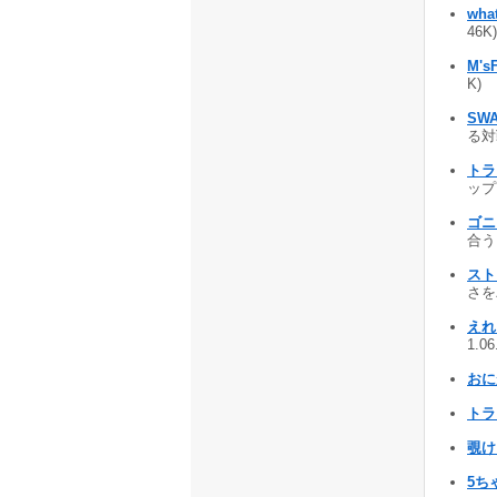
what
46K)
M's
K)
SW
る対戦
ト
ップ?
ゴニ
合うト
スト
さをパ
えれ
1.0
おにが
トラ
覗け
5ち