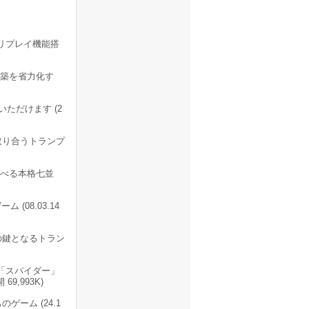
 リプレイ機能搭
構築を省力化す
ただけます (2
取り合うトランプ
遊べる本格七並
08.03.14
の鍵となるトラン
「スパイダー」
9,993K)
ゲーム (24.1