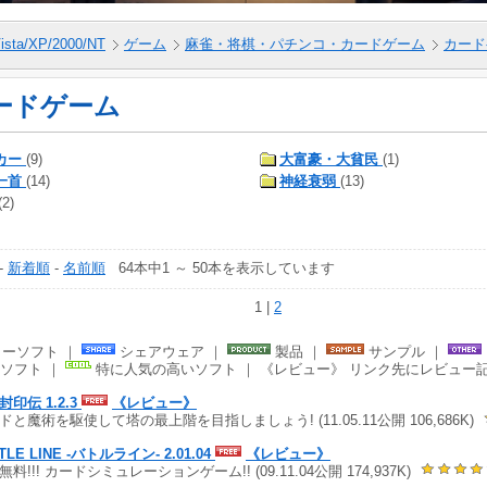
ista/XP/2000/NT
ゲーム
麻雀・将棋・パチンコ・カードゲーム
カード
ードゲーム
カー
(9)
大富豪・大貧民
(1)
一首
(14)
神経衰弱
(13)
(2)
-
新着順
-
名前順
64本中1 ～ 50本を表示しています
1 |
2
ーソフト ｜
シェアウェア ｜
製品 ｜
サンプル ｜
ソフト ｜
特に人気の高いソフト ｜ 《レビュー》 リンク先にレビュー
封印伝 1.2.3
《レビュー》
ドと魔術を駆使して塔の最上階を目指しましょう! (11.05.11公開 106,686K)
TLE LINE -バトルライン- 2.01.04
《レビュー》
料!!! カードシミュレーションゲーム!! (09.11.04公開 174,937K)