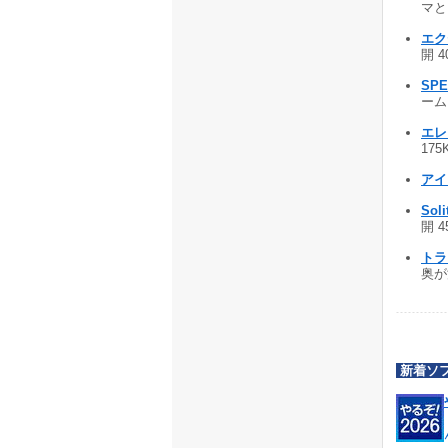
マとし
エ
開 4
SPE
ーム 
エレ
175
ア
Soli
開 4
トラ
奥が
新着ソ