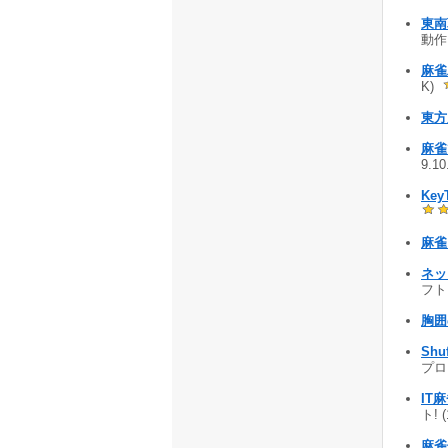
東南
動作
麻雀工
K)
東方麻
麻雀
9.1
Key
麻雀
ネッ
フト 
胸囲
Shu
プログ
IT
ト! 
麻雀