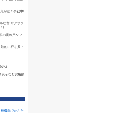
鬼が続々参戦中!
ルな音 サクサク
K)
雀の訓練用ソフ
自動的に桁を振っ
8K)
績表示など実用的
各種機能でかんた