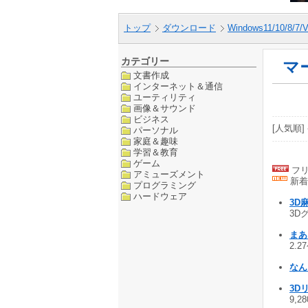
トップ
ダウンロード
Windows11/10/8/7/V
カテゴリー
マ
文書作成
インターネット＆通信
ユーティリティ
画像＆サウンド
ビジネス
[人気順] 
パーソナル
家庭＆趣味
学習＆教育
ゲーム
フリ
アミューズメント
新着
プログラミング
ハードウェア
3D
3D
まあ
2.2
なん
3D
9,28