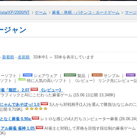
ista/XP/2000/NT
ゲーム
麻雀・将棋・パチンコ・カードゲーム
マージ
ージャン
-
新着順
-
名前順
33本中1 ～ 33本を表示しています
ーソフト ｜
シェアウェア ｜
製品 ｜
サンプル ｜
ソフト ｜
特に人気の高いソフト ｜ 《レビュー》 リンク先にレビュー
麻雀「龍匠」 2.07
《レビュー》
グラフィックとAIにこだわった麻雀ゲーム (15.06.11公開 13,348K)
じゃんであそぼっ! 1.0
3人から対戦相手(1人)を選んで勝負!おなじみの二人打
7公開 9,719K)
となく麻雀 0.90a
レトロな感じの4人打ちコンピューター麻雀 (26.06.24公開
リアル麻雀 雀神 1.05
AI雀士と対戦して昇格を目指す段位制の麻雀ゲーム (15.
0K)