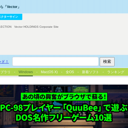
「Vector」
ベクターサイン
LECTION
Vector HOLDINGS Corporate Site
ンド！
イブラリ
Windows
Mac(OS X)
全OS
新着ソフト
ランキング