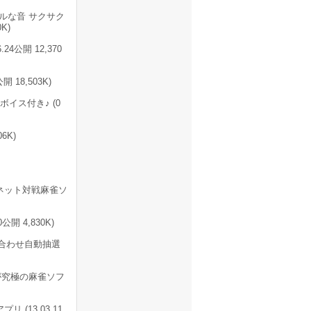
ルな音 サクサク
K)
4公開 12,370
18,503K)
イス付き♪ (0
6K)
ネット対戦麻雀ソ
開 4,830K)
み合わせ自動抽選
が究極の麻雀ソフ
(13.03.11