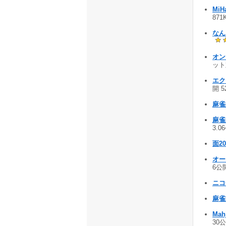
MiH
871
なん
オン
ット対
エク
開 5
麻雀
麻雀
3.0
面20
オー
6公開
ニコ雀
麻
Mah
30公