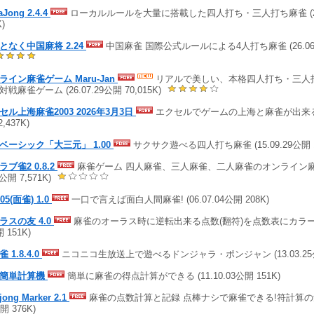
aJong 2.4.4
ローカルルールを大量に搭載した四人打ち・三人打ち麻雀 (25.04
K)
となく中国麻将 2.24
中国麻雀 国際公式ルールによる4人打ち麻雀 (26.06.17
ライン麻雀ゲーム Maru-Jan
リアルで美しい、本格四人打ち・三人
戦麻雀ゲーム (26.07.29公開 70,015K)
セル上海麻雀2003 2026年3月3日
エクセルでゲームの上海と麻雀が出来る (2
2,437K)
ベーシック「大三元」 1.00
サクサク遊べる四人打ち麻雀 (15.09.29公開 1
ラブ雀2 0.8.2
麻雀ゲーム 四人麻雀、三人麻雀、二人麻雀のオンライン麻雀ゲ
6公開 7,571K)
05(面雀) 1.0
一口で言えば面白人間麻雀! (06.07.04公開 208K)
ラスの友 4.0
麻雀のオーラス時に逆転出来る点数(翻符)を点数表にカラーで表示
 151K)
 1.8.4.0
ニコニコ生放送上で遊べるドンジャラ・ポンジャン (13.03.25公開
雀簡単計算機
簡単に麻雀の得点計算ができる (11.10.03公開 151K)
jong Marker 2.1
麻雀の点数計算と記録 点棒ナシで麻雀できる!符計算の勉強に
開 376K)