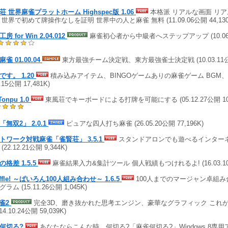
荘 世界麻雀プラットホーム Highspec版 1.06
本格派 リアルな画面 リア
 世界で初めて牌操作なしを証明 世界中の人と麻雀 無料 (11.09.06公開 44,130
房 for Win 2.04.012
麻雀初心者から中級者へステップアップ (10.06.2
雀 01.00.04
東方最強チーム決定戦、東方最強雀士決定戦 (10.03.11公開 
です。 1.20
積み込みアイテム、BINGOゲームありの麻雀ゲーム BGM、ボ
0.15公開 17,481K)
Tonpu 1.0
東風荘でキーボードによる打牌を可能にする (05.12.27公開 10
「無双2」 2.0.1
ピュアな四人打ち麻雀 (26.05.20公開 77,196K)
トワーク対戦麻雀「雀賢荘」 3.5.1
スタンドアロンでも遊べるインター
(22.12.21公開 9,344K)
の格差 1.5.5
麻雀結果入力&集計ツール 個人戦績もつけれるよ! (16.03.10公
ffle! ～ぱいろん100人組み合わせ～ 1.6.5
100人までのマージャン卓組
ラム (15.11.26公開 1,045K)
麻雀2
完全3D、磨き抜かれた思考エンジン、豪華なグラフィック これ
(14.10.24公開 59,039K)
何切る?
あなたならこんな時、何切る?「麻雀何切る?」Windows 8専用アプリ 