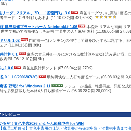
0K)
雀リーグ、2リアル、3D、「雀龍門3」 3.0
麻雀リーグついに実装! 麻雀の
者モード、CPU対戦もあるよ (11.10.03公開 431,693K)
荘 世界麻雀プラットホーム Notebook版 1.06
本格派 リアルな画面 リア
 世界で初めて牌操作なしを証明 世界中の人と麻雀 無料 (11.09.06公開 27,591
ドリル 1.02
門前清一色(メンチン)の何待ち問題をひたすら出題する、麻
ア (11.04.13公開 38K)
井計算 0.1
麻雀の青天井ルールにおける点数計算を支援! 読み易い様、
表示! (08.12.10公開 9K)
 1.0.0
麻雀点数計算ソフト (07.06.04公開 270K)
 0.1.1.0(2006/07/26)
単純明快な二人打ち麻雀ゲーム (06.08.03公開 9,65
雀 双竜2 for Windows 2.11
レジューム機能、牌譜再生、詳細な成
能を多数搭載した本格4人打ち麻雀ゲーム (05.06.28公開 28,009K)
フトレビュー
やるぞ！青色申告2026 かんたん節税申告 for WIN
【税理士監修済】青色申告用の仕訳・決算書から確定申告・消費税申告まで