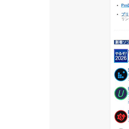
Prn
プリ
リン
新着ソ