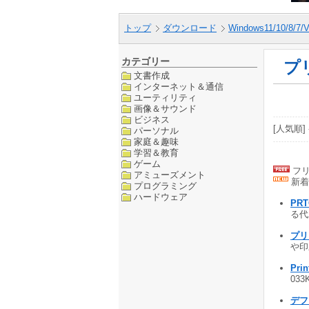
トップ
ダウンロード
Windows11/10/8/7/V
カテゴリー
プ
文書作成
インターネット＆通信
ユーティリティ
画像＆サウンド
ビジネス
[人気順] 
パーソナル
家庭＆趣味
学習＆教育
ゲーム
フリ
アミューズメント
新着
プログラミング
ハードウェア
PR
る代
プリ
や印刷
Prin
033
デフ