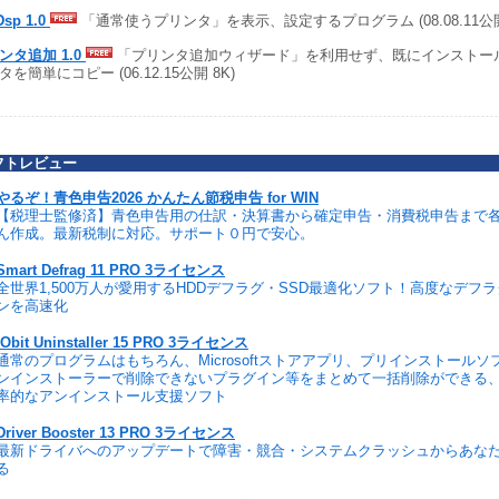
Dsp 1.0
「通常使うプリンタ」を表示、設定するプログラム (08.08.11公開 
ンタ追加 1.0
「プリンタ追加ウィザード」を利用せず、既にインストー
タを簡単にコピー (06.12.15公開 8K)
フトレビュー
やるぞ！青色申告2026 かんたん節税申告 for WIN
【税理士監修済】青色申告用の仕訳・決算書から確定申告・消費税申告まで
ん作成。最新税制に対応。サポート０円で安心。
Smart Defrag 11 PRO 3ライセンス
全世界1,500万人が愛用するHDDデフラグ・SSD最適化ソフト！高度なデフ
ンを高速化
IObit Uninstaller 15 PRO 3ライセンス
通常のプログラムはもちろん、Microsoftストアアプリ、プリインストール
ンインストーラーで削除できないプラグイン等をまとめて一括削除ができる
率的なアンインストール支援ソフト
Driver Booster 13 PRO 3ライセンス
最新ドライバへのアップデートで障害・競合・システムクラッシュからあな
る