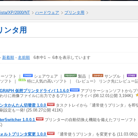
ista/XP/2000/NT
ハードウェア
プリンタ用
リンタ用
-
新着順
-
名前順
6本中1 ～ 6本を表示しています
ーソフト ｜
シェアウェア ｜
製品 ｜
サンプル ｜
ソフト ｜
特に人気の高いソフト ｜ 《レビュー》 リンク先にレビュー
TGRAPH 仮想プリンタドライバ 1.1.6.0
アプリケーションソフトからプ
わりに画像ファイルに出力できるプリンタドライバ (08.12.01公開 3,194K)
ンタかんたん切替君 1.0.0
タスクトレイから「通常使うプリンタ」を即切
設定も一発! (25.08.27公開 411K)
terSwitcher 1.0.0.1
プリンターの自動切換え機能を備えたフリーソフト (22.0
K)
ォルトプリンタ変更 1.0.0
「通常使うプリンタ」を変更する (11.03.08公開