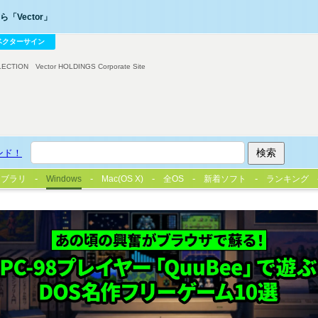
「Vector」
ベクターサイン
LECTION
Vector HOLDINGS Corporate Site
ンド！
イブラリ
Windows
Mac(OS X)
全OS
新着ソフト
ランキング