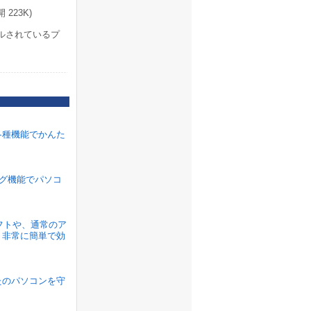
223K)
ルされているプ
各種機能でかんた
ラグ機能でパソコ
ソフトや、通常のア
、非常に簡単で効
たのパソコンを守