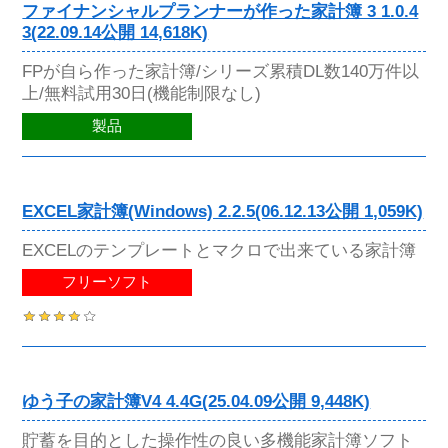
ファイナンシャルプランナーが作った家計簿 3 1.0.4
3(22.09.14公開 14,618K)
FPが自ら作った家計簿/シリーズ累積DL数140万件以
上/無料試用30日(機能制限なし)
製品
EXCEL家計簿(Windows) 2.2.5(06.12.13公開 1,059K)
EXCELのテンプレートとマクロで出来ている家計簿
フリーソフト
ゆう子の家計簿V4 4.4G(25.04.09公開 9,448K)
貯蓄を目的とした操作性の良い多機能家計簿ソフト