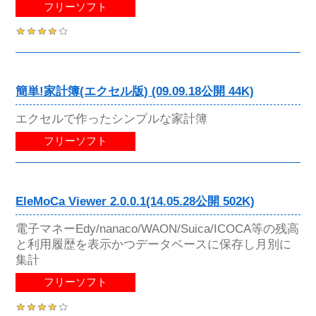
フリーソフト
簡単!家計簿(エクセル版) (09.09.18公開 44K)
エクセルで作ったシンプルな家計簿
フリーソフト
EleMoCa Viewer 2.0.0.1(14.05.28公開 502K)
電子マネーEdy/nanaco/WAON/Suica/ICOCA等の残高
と利用履歴を表示かつデータベースに保存し月別に
集計
フリーソフト