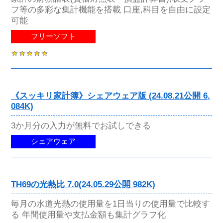
フ等の多彩な集計機能を搭載 口座,科目を自由に設定
可能
フリーソフト
《スッキリ家計簿》シェアウェア版 (24.08.21公開 6,
084K)
3か月分の入力が無料でお試しできる
シェアウェア
TH69の光熱比 7.0(24.05.29公開 982K)
毎月の水道光熱の使用量を1日当りの使用量で比較す
る 年間使用量や支払金額も集計グラフ化