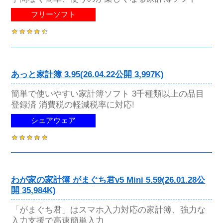
フリーソフト
あっと家計簿 3.95(26.04.22公開 3,997K)
簡単で使いやすい家計簿ソフト 3千種類以上の品目
登録済 消費税の軽減税率に対応!
シェアウェア
わが家の家計簿 がまぐち君v5 Mini 5.59(26.01.28公
開 35,984K)
「がまぐち君」はスマホ入力対応の家計簿、強力な
入力支援で高速簡単入力