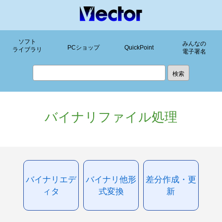
ソフト
みんなの
PCショップ
QuickPoint
ライブラリ
電子署名
バイナリファイル処理
バイナリエデ
バイナリ他形
差分作成・更
ィタ
式変換
新