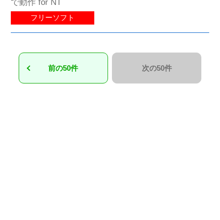
で動作 for NT
フリーソフト
前の50件
次の50件