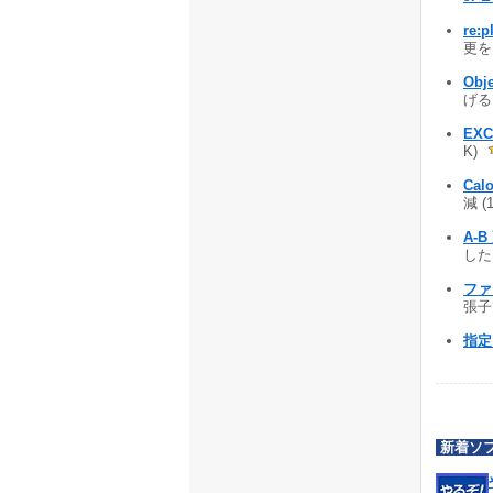
re:p
更をお
Obje
げる 
EX
K)
Calo
減 (
A-
した
ファ
張子
指定
新着ソ