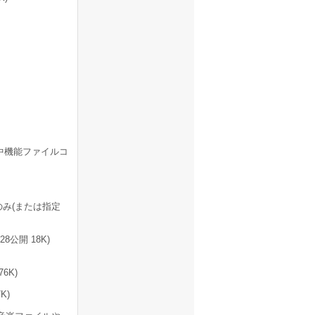
中機能ファイルコ
み(または指定
8公開 18K)
6K)
K)