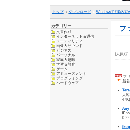
トップ
ダウンロード
Windows11/10/8/7/V
カテゴリー
フ
文書作成
インターネット＆通信
ユーティリティ
画像＆サウンド
ビジネス
[人気順] 
パーソナル
家庭＆趣味
学習＆教育
ゲーム
アミューズメント
フリ
プログラミング
新着
ハードウェア
Tera
大容
47K
Any
iP
0.2
fkop