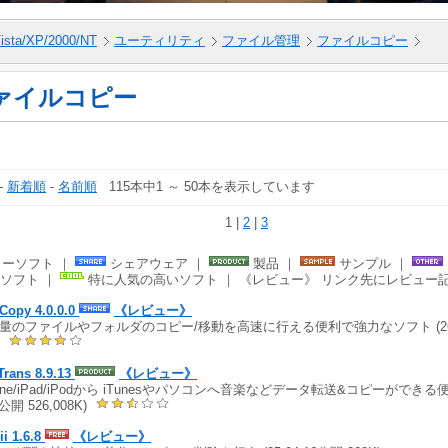
ista/XP/2000/NT
ユーティリティ
ファイル管理
ファイルコピー
ァイルコピー
-
新着順
-
名前順
115本中1 ～ 50本を表示しています
1 |
2
|
3
ーソフト ｜
シェアウェア ｜
製品 ｜
サンプル ｜
ソフト ｜
特に人気の高いソフト ｜ 《レビュー》 リンク先にレビュー
Copy 4.0.0.0
《レビュー》
量のファイルやフォルダのコピー/移動を高速に行える便利で強力なソフト (26.07.
)
Trans 8.9.13
《レビュー》
hone/iPad/iPodから iTunesやパソコンへ音楽などデータ転送&コピーができる便
2公開 526,008K)
ii 1.6.8
《レビュー》