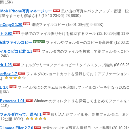
開 15K)
arMob iPhone写真マネージャー
思い出の写真をバックアップ・管理・転送～i
量をすっかり解放され! (19.10.23公開 28,660K)
inCopy2 1.20
連続ファイルコピー (15.01.09公開 9,623K)
 0.92
手動でのファイル振り分けを補助するツール (13.10.29公開 117K
 高速ファイルコピー
ファイルやフォルダーのコピーを高速化 (12.03.21公開
イルコピコピ君 1.3
フォルダ内のファイルを検索して別フォルダへコピーする 
24K)
it 1.25
フォルダツリー&ファイルコピー / タイムスタンプ編集 (06.05.26公
derBox 1.7
フォルダのショートカットを登録しておくアプリケーション (06.0
K)
L 1.0
ファイル名にシステム日時を追加しファイルコピーを行なうDOSコマンド
 6K)
 Extractor 1.01
Windowsのディレクトリを探索してまとめてファイルをコピー 
11K)
フォルダ作って、送ろ! 1
放り込んだファイルを、新規フォルダに、まとめ
1.12公開 186K)
 Image Filer 2.7.0
大量のデジカメ写真を撮影日ごとに整理! (20.10.21公