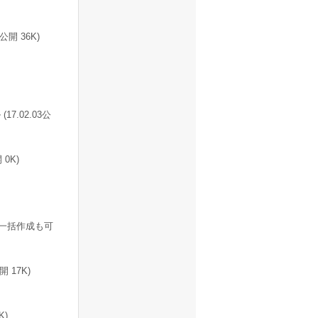
開 36K)
.02.03公
0K)
一括作成も可
 17K)
K)