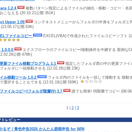
lace 1.2.4
複数パターン指定によるファイルの抽出・移動・コピー・名
こなえる (20.10.21公開 351K)
ct Upper 1.09
コンテキストメニューからフォルダの中身をフォルダと
(13.05.17公開 63K)
CELファイルコピー
EXCEL(VBA)で作成されたファイルコピーソフト (12.
 1.0.0.0
エクスプローラのファイルコピー/移動操作を中継する 面倒なCtrl,
12.02.29公開 478K)
B 更新ファイル移動プログラム 1.1
指定したフォルダ群の中の更新ファイ
フォルダに一括移動させる (12.02.28公開 23K)
イル移動ツール 1.0.2
フォルダ内のファイルを一括して移動する 移動
で選択することもできる (12.01.19公開 559K)
ファイルコピー(フォルダ階層付) 3.7
誰でも簡単! 同階層でコピー (08.06.
1 |
2
|
3
フトレビュー
やるぞ！青色申告2026 かんたん節税申告 for WIN