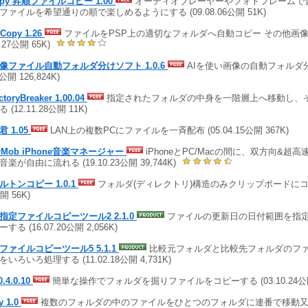
opy 昇順ファイルコピー 1.00
オーディオプレーヤーやフォトフレームで
ファイルを希望通りの順で楽しめるようにする (09.08.06公開 51K)
Copy 1.26
ファイルをPSP上の適切なフォルダへ自動コピー その他画像変
2.27公開 65K)
画像ファイル自動フォルダ分けソフト 1.0.6
AIを使い画像の自動フォルダ分け
3公開 126,824K)
ctoryBreaker 1.00.04
指定されたフォルダの中身を一階層上へ移動し、
 (12.11.28公開 11K)
 1.05
LAN上の複数PCにファイルを一斉配布 (05.04.15公開 367K)
arMob iPhone音楽マネージャー
iPhoneとPC/Macの間に、双方向&超
音楽が自由に流れる (19.10.23公開 39,744K)
ルトンコピー 1.0.1
フォルダ(ディレクトリ)構造のみクリップボードにコピーす
開 56K)
指定ファイルコピーツール2 2.1.0
ファイルの更新日の日付範囲を指
する (16.07.20公開 2,056K)
ファイルコピーツール5 5.1.1
比較元フォルダと比較先フォルダのフ
いろいろ処理する (11.02.18公開 4,731K)
0.4.0.10
簡単な操作でフォルダを掘りファイルをコピーする (03.10.24公開 
y 1.0
複数のフォルダの中のファイルをひとつのフォルダに連番で移動又はコピ