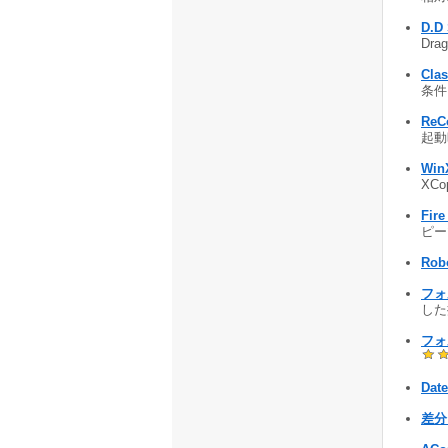
D.D 
Dra
Clas
条件
ReC
起動
Win
XCo
Fir
ピーツ
Rob
フォ
した
フォ
Dat
差分