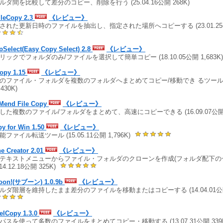
ルダ間を比較して差分のコピー、削除を行う (25.04.16公開 268K)
ileCopy 2.3
《レビュー》
された更新日時のファイルを抽出し、指定された場所へコピーする (23.01.25公
Select(Easy Copy Select) 2.8
《レビュー》
リックでフォルダのみ/ファイルを選択して簡単コピー (18.10.05公開 1,683K)
Copy 1.15
《レビュー》
のファイル・フォルダを複数のフォルダへまとめてコピー/移動でき るツール (17
,430K)
Mend File Copy
《レビュー》
した複数のファイル/フォルダをまとめて、高速にコピーできる (16.09.07公開 
y for Win 1.50
《レビュー》
能ファイル転送ツール (15.05.11公開 1,796K)
e Creator 2.01
《レビュー》
テキストメニューからファイル・フォルダのクローンを作成(フォルダ配下の
(14.12.18公開 325K)
oon!(サブーン) 1.0.9b
《レビュー》
ルダ階層を維持したまま差分のファイルを移動またはコピーする (14.04.01公開
elCopy 1.3.0
《レビュー》
パスを使って多数のファイルをまとめてコピー・移動する (13.07.31公開 339