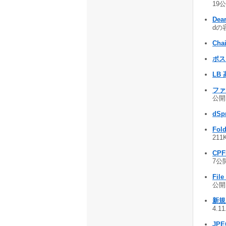
19公
De
dの容
Cha
ポスト
LB
ファ
公開 
dSpr
Fol
211
CPF
7公開
File
公開 
新規
4.1
JPEG