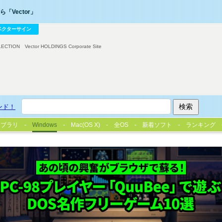
「Vector」
ベクターサイン
LECTION
Vector HOLDINGS Corporate Site
ンド！
イブラリ
Windows
Mac(OS X)
全OS
新着ソフト
ランキング