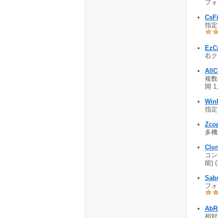
フォ
CsF
指定
EzCp
右ク
All
複数
開 1
Win
指定
Zcop
多機
Clon
コン
能) 
Sab
フォ
AbR
相対