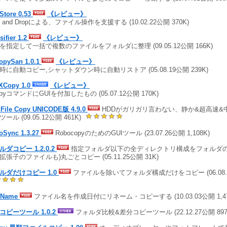
Store 0.53
《レビュー》
g and Dropによる、ファイル操作を支援する (10.02.22公開 370K)
sifier 1.2
《レビュー》
を指定して一括で複数のファイルをフォルダに整理 (09.05.12公開 166K)
opySan 1.0.1
《レビュー》
時に自動コピー,シャットダウン時に自動リストア (05.08.19公開 239K)
XCopy 1.0
《レビュー》
pyコマンドにGUIを付加したもの (05.07.12公開 170K)
e File Copy UNICODE版 4.9.0
HDDがガリガリ言わない、静か&超高速&
ール (09.05.12公開 461K)
oSync 1.3.27
RobocopyのためのGUIツール (23.07.26公開 1,108K)
ルダコピー 1.2.0.2
指定フォルダ以下の全ディレクトリ構成をフォルダの
拡張子のファイルも)丸ごとコピー (05.11.25公開 31K)
ルダだけコピー 1.0
ファイルを除いてフォルダ構成だけをコピー (06.08.2
eName
ファイル名を作成日付にリネーム・コピーする (10.03.03公開 1,47
コピーツール 1.0.2
フォルダ比較&差分コピーツール (22.12.27公開 897