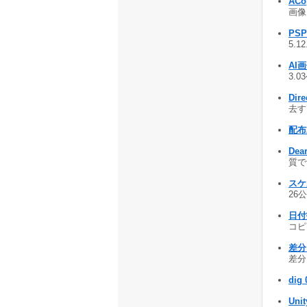
AC
画像
PSP
5.1
AI
3.0
Dire
去する
配布君
De
質で
スケ
26公
日付
コピー
差分
差分を
dig 
Unit