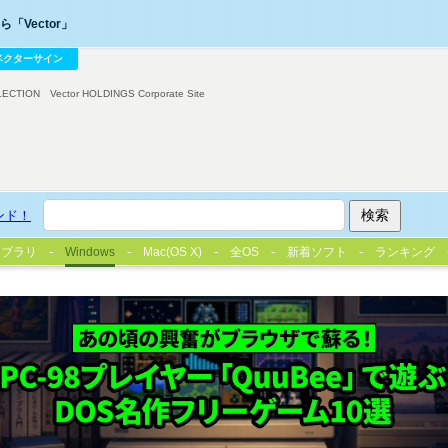
「Vector」
ベクターサイン
LECTION
Vector HOLDINGS Corporate Site
ンド！
イブラリ
Windows
Mac(OS X)
全OS
新着ソフト
ランキング