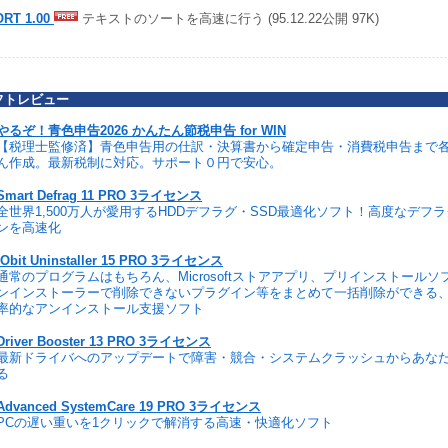
RT 1.00
テキストのソートを高速に行う (95.12.22公開 97K)
フトレビュー
やるぞ！青色申告2026 かんたん節税申告 for WIN
【税理士監修済】青色申告用の仕訳・決算書から確定申告・消費税申告まで
ん作成。最新税制に対応。サポート０円で安心。
Smart Defrag 11 PRO 3ライセンス
全世界1,500万人が愛用するHDDデフラグ・SSD最適化ソフト！高度なデフ
ンを高速化
IObit Uninstaller 15 PRO 3ライセンス
通常のプログラムはもちろん、Microsoftストアアプリ、プリインストール
ンインストーラーで削除できないプラグイン等をまとめて一括削除ができる
率的なアンインストール支援ソフト
Driver Booster 13 PRO 3ライセンス
最新ドライバへのアップデートで障害・競合・システムクラッシュからあな
る
Advanced SystemCare 19 PRO 3ライセンス
PCの遅い重いを1クリックで解消する高速・快適化ソフト