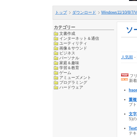
トップ
ダウンロード
Windows11/10/8/7/V
カテゴリー
ソ
文書作成
インターネット＆通信
ユーティリティ
画像＆サウンド
ビジネス
人気順
-
パーソナル
家庭＆趣味
学習＆教育
ゲーム
フリ
アミューズメント
新着
プログラミング
ハードウェア
hsor
重複
プト 
文字列
S)
Text
テキ