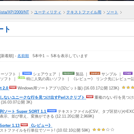
ista/XP/2000/NT
ユーティリティ
テキストファイル用
ソート
ート
 [新着順] -
名前順
5本中1 ～ 5本を表示しています
ーソフト ｜
シェアウェア ｜
製品 ｜
サンプル ｜
ソフト ｜
特に人気の高いソフト ｜ 《レビュー》 リンク先にレビュー
t 2.0
Windows用ソートアプリ(32ビット版) (16.03.17公開 123K)
しないユニークな行を見つけ出すPerlスクリプト
重複のない行を見つけ出
(16.03.07公開 3K)
ソート Super SORT 1.1
テキストファイル(CSV、タブ区切り)やEXC
の表示、並び替え、変換ができる (12.11.20公開 2,969K)
Sorter 1.13
《レビュー》
ストファイルを行単位でソート! (10.02.10公開 59K)