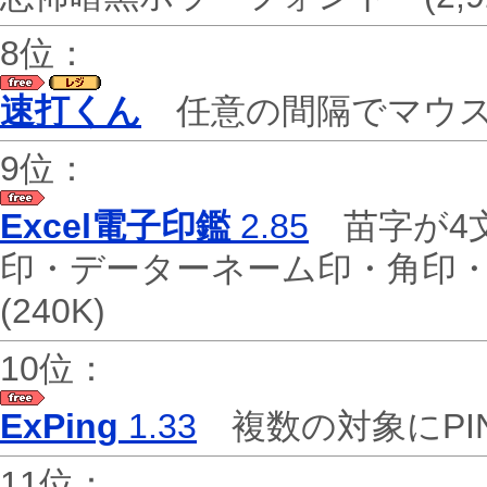
8位：
速打くん
任意の間隔でマウ
9位：
Excel電子印鑑
2.85
苗字が4文
印・データーネーム印・角印
(240K)
10位：
ExPing
1.33
複数の対象にPI
11位：