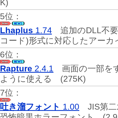
K)
5位：
Lhaplus
1.74
追加のDLL不要
コード)形式に対応したアー
6位：
Rapture
2.4.1
画面の一部をす
ように使える
(275K)
7位：
吐き溜フォント
1.00
JIS第
恐怖暗黒ホラーフォント
(2,