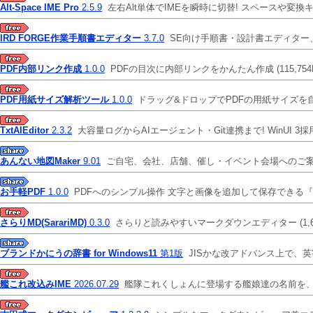
Alt-Space IME Pro
2.5.9
左右Alt単体でIMEを瞬時に切替! スペースや
IRD FORGE作業手順書エディター
3.7.0
SE向け手順書・設計書エディター
PDF内部リンク作成
1.0.0
PDFの目次に内部リンクをかんたん作成
(115,754
PDF用紙サイズ解析ツール
1.0.0
ドラッグ&ドロップでPDFの用紙サイズを
TxtAIEditor
2.3.2
大容量ログからAIエージェント・Git連携まで! WinUI
あんない地図Maker
9.01
ご自宅、会社、店舗、催し・イベント会場へのご案内
お手軽PDF
1.0.0
PDFへのシンプル操作 文字と画像を追加して保存できる『
さらりMD(SarariMD)
0.3.0
さらりと読みやすいマークダウンエディター
(1,
ブランドかにうの辞書 for Windows11
第1版
JISかな改アドバンス上で、
艦これ改込みIME
2026.07.29
艦隊これくしょんに登場する艦娘達の名前を、