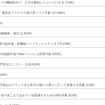
変換キーの機能割当で、入力を劇的にスムーズにする
(734K)
、構造化ファイルで表計算ソフト不要
(15,646K)
K)
自動解析・集計
(1,943K)
 3採用の超高速・多機能ハイブリッドエディタ
(74,239K)
地図作成! Webページにも利用可能
(833K)
PDF記入ソフト』
(128,618K)
643K)
英字表記のブランド名を英字の綴りの通りに打って変換する辞書
(110K)
改や改二まで込みで一括変換するためのIME辞書
(416K)