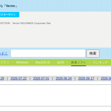
「Vector」
ベクターサイン
LECTION
Vector HOLDINGS Corporate Site
ンド！
イブラリ
Windows
Mac(OS X)
全OS
新着ソフト
ランキング
.29
|
2026.07.22
|
2026.07.01
|
2026.06.24
|
2026.06.17
|
2026.0