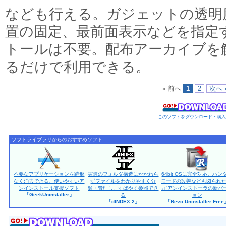
なども行える。ガジェットの透明
置の固定、最前面表示などを指定
トールは不要。配布アーカイブを
るだけで利用できる。
« 前へ
1
2
次へ 
このソフトをダウンロード・購
ソフトライブラリからのおすすめソフト
不要なアプリケーションを跡形
実際のフォルダ構造にかかわら
64bit OSに完全対応。ハン
なく消去できる、使いやすいア
ずファイルをわかりやすく分
モードの改善なども図られた
ンインストール支援ソフト
類・管理し、すばやく参照でき
力”アンインストーラの新バ
「GeekUninstaller」
る
ョン
「dINDEX.2」
「Revo Uninstaller Fre