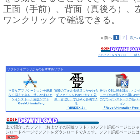
正面（手前）、背面（真後ろ）、
ワンクリックで確認できる。
« 前へ
1
2
次へ 
このソフトをダウンロード・購
ソフトライブラリからのおすすめソフト
不要なアプリケーションを跡形
実際のフォルダ構造にかかわら
64bit OSに完全対応。ハン
なく消去できる、使いやすいア
ずファイルをわかりやすく分
モードの改善なども図られた
ンインストール支援ソフト
類・管理し、すばやく参照でき
力”アンインストーラの新バ
「GeekUninstaller」
る
ョン
「dINDEX.2」
「Revo Uninstaller Fre
上で紹介したソフト（およびその関連ソフト）のソフト詳細ページにジャ
ンロードページでソフトをダウンロードできます。ソフト詳細ページには