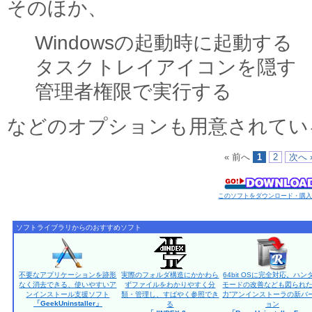
そのほか、
Windowsの起動時に起動する
タスクトレイアイコンを隠す
管理者権限で実行する
などのオプションも用意されてい
« 前へ
1
2
次へ 
このソフトをダウンロード・購
ソフトライブラリからのおすすめソフト
不要なアプリケーションを跡形
実際のフォルダ構造にかかわら
64bit OSに完全対応。ハン
なく消去できる、使いやすいア
ずファイルをわかりやすく分
モードの改善なども図られた
ンインストール支援ソフト
類・管理し、すばやく参照でき
力”アンインストーラの新バ
「GeekUninstaller」
る
ョン