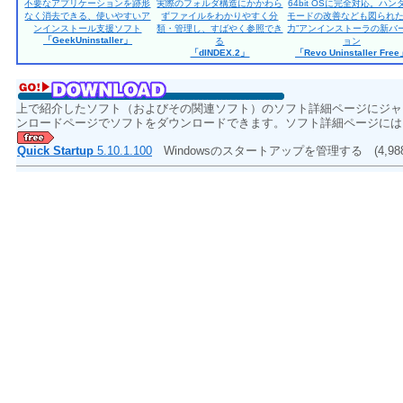
不要なアプリケーションを跡形
実際のフォルダ構造にかかわら
64bit OSに完全対応。ハン
なく消去できる、使いやすいア
ずファイルをわかりやすく分
モードの改善なども図られた
ンインストール支援ソフト
類・管理し、すばやく参照でき
力”アンインストーラの新バ
「GeekUninstaller」
る
ョン
「dINDEX.2」
「Revo Uninstaller Fre
上で紹介したソフト（およびその関連ソフト）のソフト詳細ページにジャ
ンロードページでソフトをダウンロードできます。ソフト詳細ページには
Quick Startup
5.10.1.100
Windowsのスタートアップを管理する
(4,98