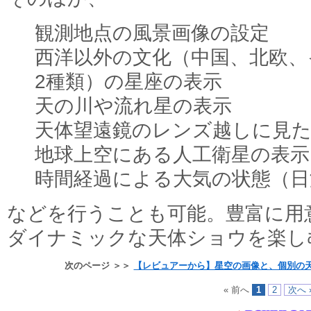
観測地点の風景画像の設定
西洋以外の文化（中国、北欧、
2種類）の星座の表示
天の川や流れ星の表示
天体望遠鏡のレンズ越しに見た
地球上空にある人工衛星の表示
時間経過による大気の状態（日
などを行うことも可能。豊富に用
ダイナミックな天体ショウを楽し
次のページ ＞＞
【レビュアーから】星空の画像と、個別の
« 前へ
1
2
次へ 