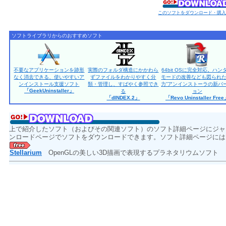
このソフトをダウンロード・購
ソフトライブラリからのおすすめソフト
不要なアプリケーションを跡形
実際のフォルダ構造にかかわら
64bit OSに完全対応。ハン
なく消去できる、使いやすいア
ずファイルをわかりやすく分
モードの改善なども図られた
ンインストール支援ソフト
類・管理し、すばやく参照でき
力”アンインストーラの新バ
「GeekUninstaller」
る
ョン
「dINDEX.2」
「Revo Uninstaller Fre
上で紹介したソフト（およびその関連ソフト）のソフト詳細ページにジャ
ンロードページでソフトをダウンロードできます。ソフト詳細ページには
Stellarium
OpenGLの美しい3D描画で表現するプラネタリウムソフト