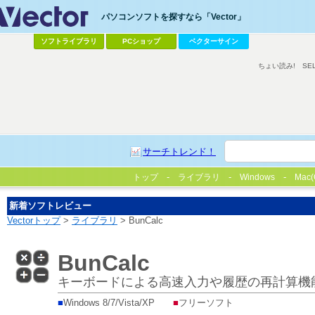
パソコンソフトを探すなら「Vector」
ソフトライブラリ
PCショップ
ベクターサイン
ちょい読み!
SE
サーチトレンド！
トップ
ライブラリ
Windows
Mac(
新着ソフトレビュー
Vectorトップ
>
ライブラリ
> BunCalc
BunCalc
キーボードによる高速入力や履歴の再計算機
■
Windows 8/7/Vista/XP
■
フリーソフト