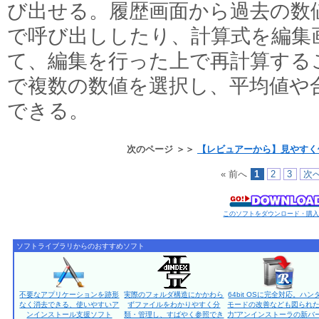
び出せる。履歴画面から過去の数
で呼び出ししたり、計算式を編集
て、編集を行った上で再計算する
で複数の数値を選択し、平均値や
できる。
次のページ ＞＞
【レビュアーから】見やすく
« 前へ
1
2
3
次へ
このソフトをダウンロード・購
ソフトライブラリからのおすすめソフト
不要なアプリケーションを跡形
実際のフォルダ構造にかかわら
64bit OSに完全対応。ハン
なく消去できる、使いやすいア
ずファイルをわかりやすく分
モードの改善なども図られた
ンインストール支援ソフト
類・管理し、すばやく参照でき
力”アンインストーラの新バ