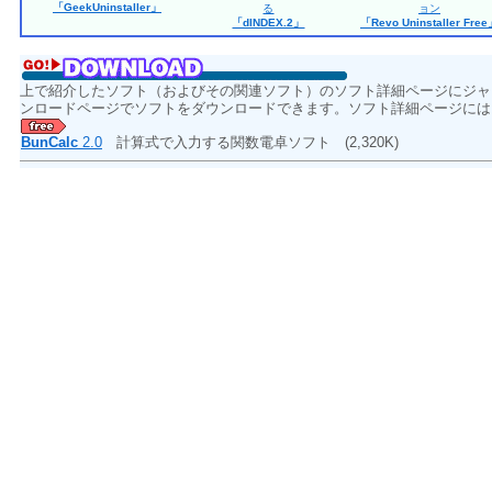
「GeekUninstaller」
る
ョン
「dINDEX.2」
「Revo Uninstaller Fre
上で紹介したソフト（およびその関連ソフト）のソフト詳細ページにジャ
ンロードページでソフトをダウンロードできます。ソフト詳細ページには
BunCalc
2.0
計算式で入力する関数電卓ソフト
(2,320K)