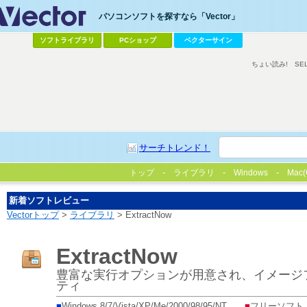
パソコンソフトを探すなら「Vector」
ソフトライブラリ
PCショップ
ベクターサイン
ちょい読み!
SE
サーチトレンド！
トップ
ライブラリ
Windows
Mac(
新着ソフトレビュー
Vectorトップ
>
ライブラリ
> ExtractNow
ExtractNow
豊富な実行オプションが用意され、イメージ
ティ
■
Windows 8/7/Vista/XP/Me/2000/98/95/NT
■
フリーソフト