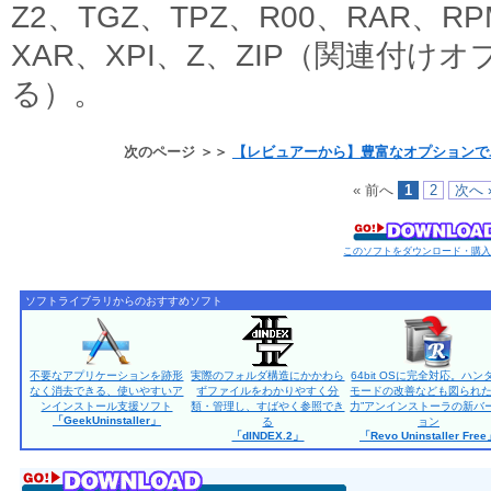
Z2、TGZ、TPZ、R00、RAR、R
XAR、XPI、Z、ZIP（関連付
る）。
次のページ ＞＞
【レビュアーから】豊富なオプションで
« 前へ
1
2
次へ 
このソフトをダウンロード・購
ソフトライブラリからのおすすめソフト
不要なアプリケーションを跡形
実際のフォルダ構造にかかわら
64bit OSに完全対応。ハン
なく消去できる、使いやすいア
ずファイルをわかりやすく分
モードの改善なども図られた
ンインストール支援ソフト
類・管理し、すばやく参照でき
力”アンインストーラの新バ
「GeekUninstaller」
る
ョン
「dINDEX.2」
「Revo Uninstaller Fre