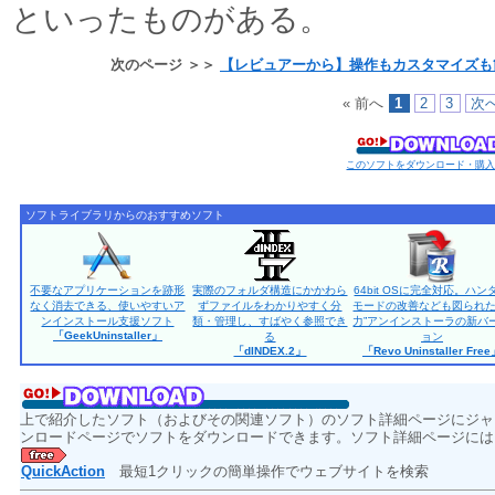
といったものがある。
次のページ ＞＞
【レビュアーから】操作もカスタマイズも
« 前へ
1
2
3
次へ
このソフトをダウンロード・購
ソフトライブラリからのおすすめソフト
不要なアプリケーションを跡形
実際のフォルダ構造にかかわら
64bit OSに完全対応。ハン
なく消去できる、使いやすいア
ずファイルをわかりやすく分
モードの改善なども図られた
ンインストール支援ソフト
類・管理し、すばやく参照でき
力”アンインストーラの新バ
「GeekUninstaller」
る
ョン
「dINDEX.2」
「Revo Uninstaller Fre
上で紹介したソフト（およびその関連ソフト）のソフト詳細ページにジャ
ンロードページでソフトをダウンロードできます。ソフト詳細ページには
QuickAction
最短1クリックの簡単操作でウェブサイトを検索