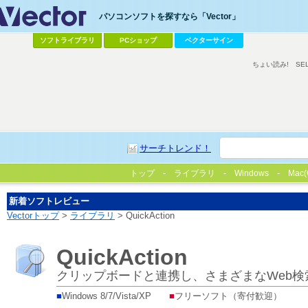
パソコンソフトを探すなら「Vector」
ソフトライブラリ
PCショップ
ベクターサイン
ちょい読み!
SE
サーチトレンド！
トップ
ライブラリ
Windows
Mac(
新着ソフトレビュー
Vectorトップ
>
ライブラリ
> QuickAction
QuickAction
クリップボードと連携し、さまざまなWeb
■
Windows 8/7/Vista/XP
■
フリーソフト（寄付歓迎）