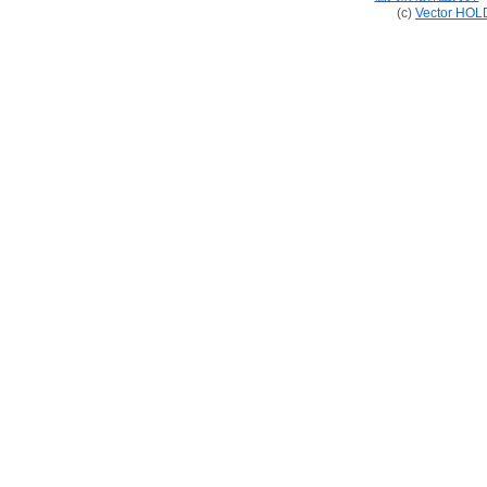
(c)
Vector HOL