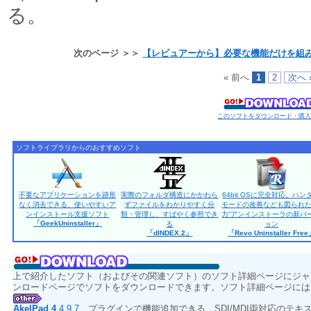
る。
次のページ ＞＞
【レビュアーから】必要な機能だけを組
« 前へ
1
2
次へ 
このソフトをダウンロード・購
ソフトライブラリからのおすすめソフト
不要なアプリケーションを跡形
実際のフォルダ構造にかかわら
64bit OSに完全対応。ハン
なく消去できる、使いやすいア
ずファイルをわかりやすく分
モードの改善なども図られた
ンインストール支援ソフト
類・管理し、すばやく参照でき
力”アンインストーラの新バ
「GeekUninstaller」
る
ョン
「dINDEX.2」
「Revo Uninstaller Fre
上で紹介したソフト（およびその関連ソフト）のソフト詳細ページにジャ
ンロードページでソフトをダウンロードできます。ソフト詳細ページには
AkelPad 4
4.9.7
プラグインで機能追加できる、SDI/MDI両対応のテ