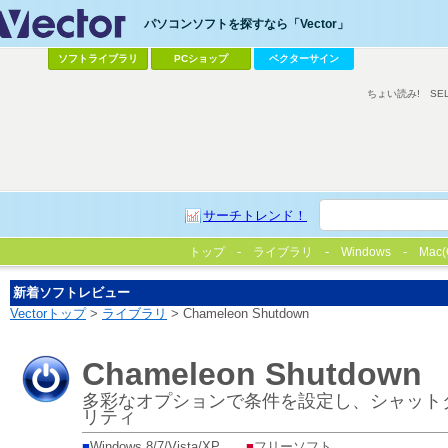
パソコンソフトを探すなら「Vector」
ソフトライブラリ
PCショップ
ベクターサイン
ちょい読み!
SE
サーチトレンド！
トップ
ライブラリ
Windows
Mac(
新着ソフトレビュー
Vectorトップ
>
ライブラリ
> Chameleon Shutdown
Chameleon Shutdown
多彩なオプションで条件を設定し、シャット
リティ
■
Windows 8/7/Vista/XP
■
フリーソフト