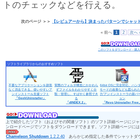
トのチェックなどを行える。
次のページ ＞＞
【レビュアーから】決まったパターンでシャッ
« 前へ
1
2
次へ 
このソフトをダウンロード・購
ソフトライブラリからのおすすめソフト
不要なアプリケーションを跡形
実際のフォルダ構造にかかわら
64bit OSに完全対応。ハン
なく消去できる、使いやすいア
ずファイルをわかりやすく分
モードの改善なども図られた
ンインストール支援ソフト
類・管理し、すばやく参照でき
力”アンインストーラの新バ
「GeekUninstaller」
る
ョン
「dINDEX.2」
「Revo Uninstaller Fre
上で紹介したソフト（およびその関連ソフト）のソフト詳細ページにジャ
ンロードページでソフトをダウンロードできます。ソフト詳細ページには
Chameleon Shutdown
1.2.2.40
あらかじめ指定した条件でシャットダ