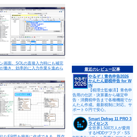
ン画面。SQLの直接入力時にも補完
が働き、効率的に入力作業を進めら
最近のレビュー記事
やるぞ！青色申告2026
かんたん節税申告 for W
IN
【税理士監修済】青色申
告用の仕訳・決算書から確定申
告・消費税申告まで各種機能でか
んたん作成。最新税制に対応。サ
ポート０円で安心。
Smart Defrag 11 PRO 3
ライセンス
全世界1,500万人が愛用
するHDDデフラグ・SS
位なER図を簡単に作成できる。既存