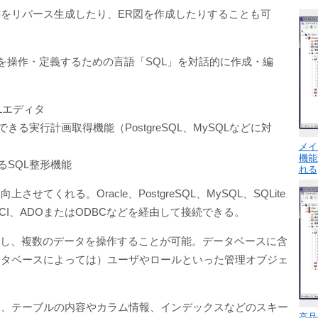
書をリバース生成したり、ER図を作成したりすることも可
MS）を操作・定義するための言語「SQL」を対話的に作成・編
Lエディタ
実行計画取得機能（PostgreSQL、MySQLなどに対
メイ
機能
SQL整形機能
れる
くれる。Oracle、PostgreSQL、MySQL、SQLite
I、ADOまたはODBCなどを経由して接続できる。
に接続し、複数のデータを操作することが可能。データベースに含
ータベースによっては）ユーザやロールといった管理オブジェ
と、テーブルの内容やカラム情報、インデックスなどのスキー
高品