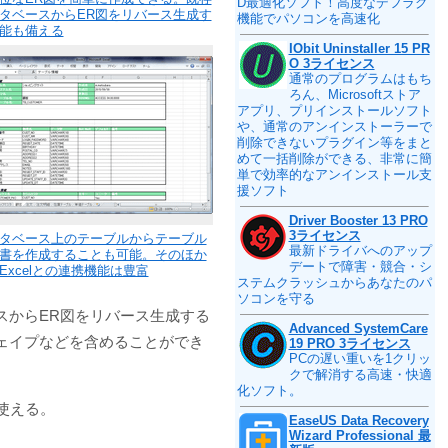
D最適化ソフト！高度なデフラグ
タベースからER図をリバース生成す
機能でパソコンを高速化
能も備える
IObit Uninstaller 15 PR
O 3ライセンス
通常のプログラムはもち
ろん、Microsoftストア
アプリ、プリインストールソフト
や、通常のアンインストーラーで
削除できないプラグイン等をまと
めて一括削除ができる、非常に簡
単で効率的なアンインストール支
援ソフト
Driver Booster 13 PRO
3ライセンス
タベース上のテーブルからテーブル
最新ドライバへのアップ
書を作成することも可能。そのほか
デートで障害・競合・シ
Excelとの連携機能は豊富
ステムクラッシュからあなたのパ
ソコンを守る
スからER図をリバース生成する
Advanced SystemCare
ェイプなどを含めることができ
19 PRO 3ライセンス
PCの遅い重いを1クリッ
クで解消する高速・快適
化ソフト。
使える。
EaseUS Data Recovery
Wizard Professional 最