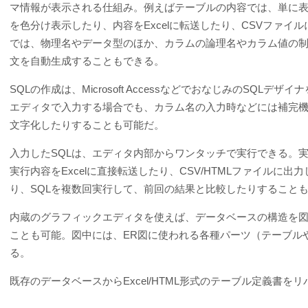
マ情報が表示される仕組み。例えばテーブルの内容では、単に
を色分け表示したり、内容をExcelに転送したり、CSVファ
では、物理名やデータ型のほか、カラムの論理名やカラム値の制約
文を自動生成することもできる。
SQLの作成は、Microsoft AccessなどでおなじみのSQ
エディタで入力する場合でも、カラム名の入力時などには補完機
文字化したりすることも可能だ。
入力したSQLは、エディタ内部からワンタッチで実行できる。実
実行内容をExcelに直接転送したり、CSV/HTMLファイル
り、SQLを複数回実行して、前回の結果と比較したりすること
内蔵のグラフィックエディタを使えば、データベースの構造を図
ことも可能。図中には、ER図に使われる各種パーツ（テーブル
る。
既存のデータベースからExcel/HTML形式のテーブル定義書