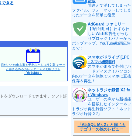
新版
りできる
間違えて消してしまった
ファイル、フォーマットしてしま
ったデータを簡単に復元
AdGuard ファミリー
【9台利用可】わずらわ
しいWEB広告をがっち
りブロック！バナーから
ポップアップ、YouTube動画広告
まで！
スマホがドライブ [1PC
+スマホ無制限]
日付ごとの出来事や予定などを“1行文章”でサッ
スマホがまるで外付けハ
と書き込めるカレンダー＋メモ帳ソフト
ードディスク！パソコン
「出来事帳」
内のデータを無線でスマホに直接
保存＆再生！
ネットラジオ録音 X2 fo
r Windows
トをダウンロードできます。ソフト詳
ユーザーの声から新機能
を搭載したインターネッ
トラジオ再生録音ソフト「ネット
ラジオ録音 X2」
「A5:SQL Mk-2」と同じカ
テゴリーの他のレビュー