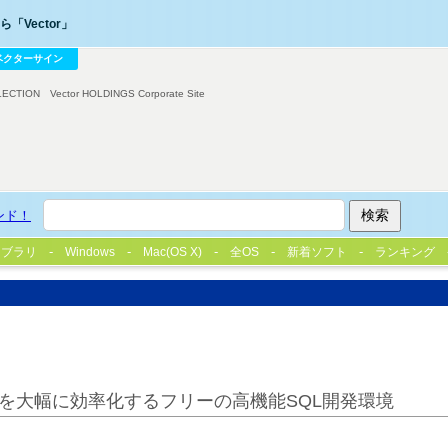
「Vector」
ベクターサイン
LECTION
Vector HOLDINGS Corporate Site
ンド！
イブラリ
Windows
Mac(OS X)
全OS
新着ソフト
ランキング
を大幅に効率化するフリーの高機能SQL開発環境