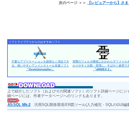
次のページ ＞＞
【レビュアーから】さま
ソフトライブラリからのおすすめソフト
不要なアプリケーションを跡形なく消去でき
実際のフォルダ構造にかかわらずファイル
る、使いやすいアンインストール支援ソフト
かりやすく分類・管理し、すばやく参照で
「GeekUninstaller」
「dINDEX.2」
上で紹介したソフト（およびその関連ソフト）のソフト詳細ページにジ
細ページには、作者データページへのリンクもあります。
A5:SQL Mk-2
汎用SQL開発環境/ER図ツール(入力補完・SQLのGUI