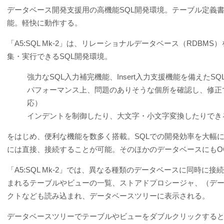
データベース開発支援用の高機能SQL開発環境。テーブル定義
能。軽快に動作する。
「A5:SQL Mk-2」は、リレーショナルデータベース（RDB
集・実行できるSQL開発環境。
強力なSQL入力補完機能、Insert入力支援機能を備えたSQ
パフォーマンス上、問題のありそうな個所を確認し、修正できる
応）
インデントを制御したり、大文字・小文字変換したりできる
をはじめ、便利な機能を数多く搭載。SQLでの開発効率を大幅に向上させて
には直接、接続することが可能。そのほかのデータベースにもOC
「A5:SQL Mk-2」では、異なる種類のデータベースに同時
まれるテーブルやビューの一覧、ストアドプロシージャ、（デ
クトなども読み込まれ、データベースツリーに表示される。
データベースツリーでテーブルやビューをダブルクリックする