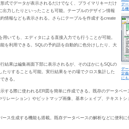
表形式でデータが表示されるだけでなく、プライマリキーだけ
デー
る機
イルに出力したりといったことも可能。テーブルのデザイン情報
情報なども表示される。さらにテーブルを作成するcreate
Lデザイナを用いても、エディタによる直接入力でも行うことが可能。
能を利用できる。SQLの予約語を自動的に色分けしたり、大
行結果は編集画面下部に表示されるが、そのほかにもSQLの
デー
に出力したりすることも可能。実行結果をその場でクロス集計した
定義
にも
もできる。
示する際に使われるER図を簡単に作成できる。既存のデータベー
やリレーション）やビットマップ画像、基本シェイプ、テキストシ
をリバース生成する機能も搭載。既存データベースの解析などに便利に