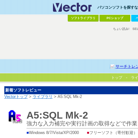
パソコンソフトを探すなら
ソフトライブラリ
PCショップ
ちょい読み!
SE
サーチトレ
トップ
ラ
新着ソフトレビュー
Vectorトップ
>
ライブラリ
> A5:SQL Mk-2
A5:SQL Mk-2
強力な入力補完や実行計画の取得などで作業
■
Windows 8/7/Vista/XP/2000
■
フリーソフト（寄付歓迎）