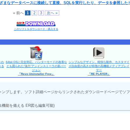
ざまなデータベースに接続して直接、SQLを実行したり、データを参照した
« 前へ
1
2
3
次へ »
このソフトをダウンロード・購入する
をわ
64bit OSに完全対応。ハンターモードの改善な
シンプルなデザイン、軽快な動作、カスタマイ
きる
ども図られた“強力”アンインストーラの新バー
ズ自由度の高さが特徴の高機能メディアプレイ
ジョン
ヤー
「Revo Uninstaller Free」
「RE PLAYER」
ャンプします。ソフト詳細ページからリンクされたダウンロードページでソフ
編集機能を備える ER図も編集可能)