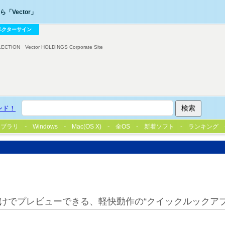
「Vector」
ベクターサイン
LECTION
Vector HOLDINGS Corporate Site
ンド！
イブラリ
Windows
Mac(OS X)
全OS
新着ソフト
ランキング
けでプレビューできる、軽快動作の“クイックルックアプ