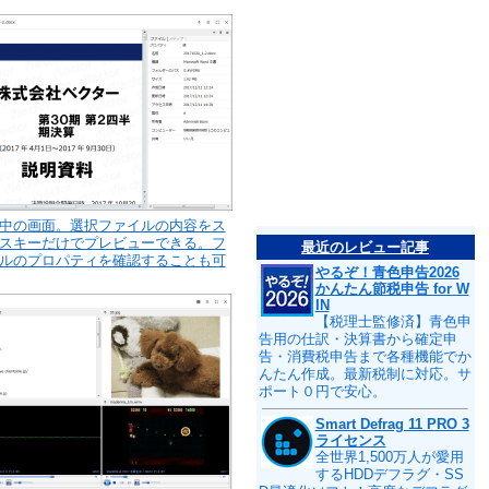
中の画面。選択ファイルの内容をス
スキーだけでプレビューできる。フ
最近のレビュー記事
ルのプロパティを確認することも可
やるぞ！青色申告2026
かんたん節税申告 for W
IN
【税理士監修済】青色申
告用の仕訳・決算書から確定申
告・消費税申告まで各種機能でか
んたん作成。最新税制に対応。サ
ポート０円で安心。
Smart Defrag 11 PRO 3
ライセンス
全世界1,500万人が愛用
するHDDデフラグ・SS