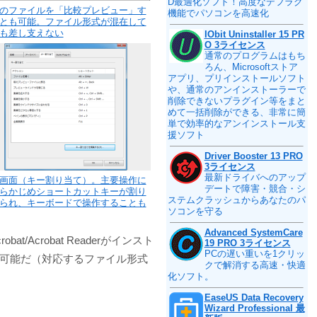
D最適化ソフト！高度なデフラグ
のファイルを「比較プレビュー」す
機能でパソコンを高速化
とも可能。ファイル形式が混在して
も差し支えない
IObit Uninstaller 15 PR
O 3ライセンス
通常のプログラムはもち
ろん、Microsoftストア
アプリ、プリインストールソフト
や、通常のアンインストーラーで
削除できないプラグイン等をまと
めて一括削除ができる、非常に簡
単で効率的なアンインストール支
援ソフト
Driver Booster 13 PRO
3ライセンス
最新ドライバへのアップ
画面（キー割り当て）。主要操作に
デートで障害・競合・シ
らかじめショートカットキーが割り
ステムクラッシュからあなたのパ
られ、キーボードで操作することも
ソコンを守る
Advanced SystemCare
/Acrobat Readerがインスト
19 PRO 3ライセンス
PCの遅い重いを1クリッ
ることが可能だ（対応するファイル形式
クで解消する高速・快適
化ソフト。
EaseUS Data Recovery
Wizard Professional 最