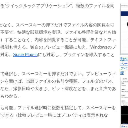
る“クイックルックアプリケーション”。複数のファイルを同
ることなく、スペースキーの押下だけでファイル内容の閲覧を可
は不要で、快適な閲覧環境を実現。ファイル整理作業なども効
開）することなく、内容を閲覧することが可能。テキストファ
能も備える。独自のプレビュー機能に加え、Windowsのプ
に対応。
Susie Plug-in
にも対応し、プラグインを導入すること
動作
ペー
ァイ
能
どで選択し、スペースキーを押すだけでよい。プレビューウィ
インを開けば、当該ファイルの名前や種類、フォルダのパス、
像なら、撮影日時や大きさ、ビット深度などを、また音声であ
報もわかる。
とも可能。ファイル選択時に複数を指定して、スペースキーを
設定できる（比較プレビュー時にはプロパティは表示されな