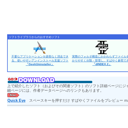
ソフトライブラリからのおすすめソフト
不要なアプリケーションを跡形なく消去でき
実際のフォルダ構造にかかわらずファイル
る、使いやすいアンインストール支援ソフト
かりやすく分類・管理し、すばやく参照で
「GeekUninstaller」
「dINDEX.2」
上で紹介したソフト（およびその関連ソフト）のソフト詳細ページにジ
細ページには、作者データページへのリンクもあります。
Quick Eye
スペースキーを押すだけ すばやくファイルをプレビュー m