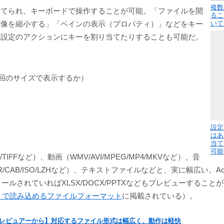
複数
当てられ、キーボードで操作することが可能。「ファイルを開
るこ
画像を縮小する」「ペインの表示（プロパティ）」などをキー
いて
未設定のアクションにキーを割り当てたりすることも可能だ。
回のサイズで表示するか）
設定
はあ
当て
可能
/TIFFなど）、動画（WMV/AVI/MPEG/MP4/MKVなど）、音
R/CAB/ISO/LZHなど）、テキストファイルなどと、実に幅広い。Acrobat
eがインストールされていればXLSX/DOCX/PPTXなどもプレビューす
 Eye で読み込めるファイルフォーマット
に掲載されている）。
レビュアーから】対応するファイル形式は幅広く、動作は軽快