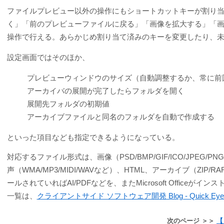
ファイルプレビュー以外の操作にもショートカットキーが割り
く」「前のプレビューファイルに戻る」「画像を拡大する」「
操作で行える。あらかじめ割り当て済みのキーを変更したり、
設定画面ではそのほか、
プレビューウィンドウのサイズ（自動調整するか、常に前
アーカイバの展開が完了したらフォルダを開く
展開先フォルダの初期値
アーカイブファイルと同名のフォルダを自動で作成する
といった項目なども指定できるようになっている。
対応するファイル形式は、画像（PSD/BMP/GIF/ICO/JPEG/PNG
声（WMA/MP3/MIDI/WAVなど）、HTML、アーカイブ（ZIP/RA
ールされていればAI/PDFなどを、またMicrosoft Offic
一覧は、
クライアントサイド ソフトウェア開発 Blog - Quick
次のページ ＞＞
【