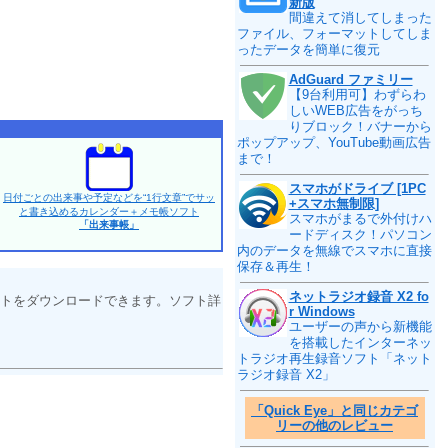
新版
間違えて消してしまった
ファイル、フォーマットしてしま
ったデータを簡単に復元
AdGuard ファミリー
【9台利用可】わずらわ
しいWEB広告をがっち
りブロック！バナーから
ポップアップ、YouTube動画広告
まで！
スマホがドライブ [1PC
日付ごとの出来事や予定などを“1行文章”でサッ
+スマホ無制限]
と書き込めるカレンダー＋メモ帳ソフト
スマホがまるで外付けハ
「出来事帳」
ードディスク！パソコン
内のデータを無線でスマホに直接
保存＆再生！
ネットラジオ録音 X2 fo
トをダウンロードできます。ソフト詳
r Windows
ユーザーの声から新機能
を搭載したインターネッ
トラジオ再生録音ソフト「ネット
ラジオ録音 X2」
「Quick Eye」と同じカテゴ
リーの他のレビュー