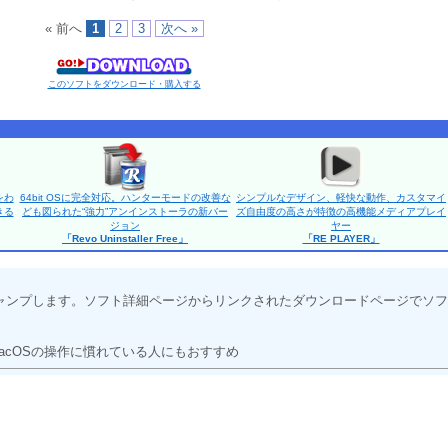
« 前へ
1
2
3
次へ »
このソフトをダウンロード・購入する
をわ
64bit OSに完全対応。ハンターモードの改善な
シンプルなデザイン、軽快な動作、カスタマイ
きる
ども図られた“強力”アンインストーラの新バー
ズ自由度の高さが特徴の高機能メディアプレイ
ジョン
ヤー
「Revo Uninstaller Free」
「RE PLAYER」
ャンプします。ソフト詳細ページからリンクされたダウンロードページでソフ
acOSの操作に慣れている人にもおすすめ