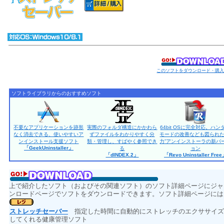
このソフトをダウンロード・購
ソフトライブラリからのおすすめソフト
不要なアプリケーションを跡形
実際のフォルダ構造にかかわら
64bit OSに完全対応。ハン
なく消去できる、使いやすいア
ずファイルをわかりやすく分
モードの改善なども図られた
ンインストール支援ソフト
類・管理し、すばやく参照でき
力”アンインストーラの新バ
「GeekUninstaller」
る
ョン
「dINDEX.2」
「Revo Uninstaller Fre
上で紹介したソフト（およびその関連ソフト）のソフト詳細ページにジャ
ンロードページでソフトをダウンロードできます。ソフト詳細ページには
ストレッチセーバー
指定した時間に自動的にストレッチのエクササイズ
してくれる健康管理ソフト