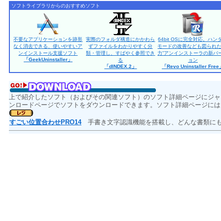
ソフトライブラリからのおすすめソフト
不要なアプリケーションを跡形
実際のフォルダ構造にかかわら
64bit OSに完全対応。ハン
なく消去できる、使いやすいア
ずファイルをわかりやすく分
モードの改善なども図られた
ンインストール支援ソフト
類・管理し、すばやく参照でき
力”アンインストーラの新バ
「GeekUninstaller」
る
ョン
「dINDEX.2」
「Revo Uninstaller Fre
上で紹介したソフト（およびその関連ソフト）のソフト詳細ページにジャ
ンロードページでソフトをダウンロードできます。ソフト詳細ページには
すごい位置合わせPRO14
手書き文字認識機能を搭載し、どんな書類にも