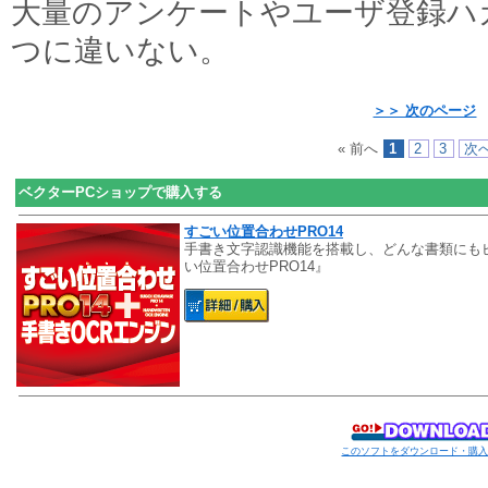
大量のアンケートやユーザ登録ハ
つに違いない。
＞＞ 次のページ
« 前へ
1
2
3
次へ
ベクターPCショップで購入する
すごい位置合わせPRO14
手書き文字認識機能を搭載し、どんな書類にも
い位置合わせPRO14』
このソフトをダウンロード・購