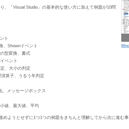
isual Studio」の基本的な使い方に加えて例題が10問
ベント
、Shownイベント
Wi
暗黙の型変換、書式
edイベント
判定、大小の判定
論理演算子、うるう年判定
を関数化、メッセージボックス
最小値、最大値、平均
ん進めようとせずに1つ1つの例題をきちんと理解してから次に進む