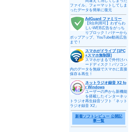
間違えて消してしまった
ファイル、フォーマットしてしま
ったデータを簡単に復元
AdGuard ファミリー
【9台利用可】わずらわ
しいWEB広告をがっち
りブロック！バナーから
ポップアップ、YouTube動画広告
まで！
スマホがドライブ [1PC
+スマホ無制限]
スマホがまるで外付けハ
ードディスク！パソコン
内のデータを無線でスマホに直接
保存＆再生！
ネットラジオ録音 X2 fo
r Windows
ユーザーの声から新機能
を搭載したインターネッ
トラジオ再生録音ソフト「ネット
ラジオ録音 X2」
新着ソフトレビュー 公開記
事一覧