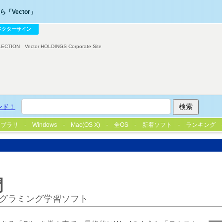
「Vector」
ベクターサイン
LECTION
Vector HOLDINGS Corporate Site
ンド！
イブラリ
Windows
Mac(OS X)
全OS
新着ソフト
ランキング
門
グラミング学習ソフト