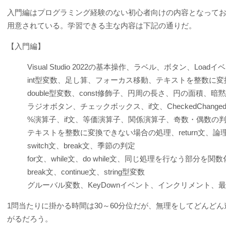
入門編はプログラミング経験のない初心者向けの内容となっており、「V
用意されている。学習できる主な内容は下記の通りだ。
【入門編】
Visual Studio 2022の基本操作、ラベル、ボタン、Loadイ
int型変数、足し算、フォーカス移動、テキストを整数に変換
double型変数、const修飾子、円周の長さ、円の面積、
ラジオボタン、チェックボックス、if文、CheckedChang
%演算子、if文、等価演算子、関係演算子、奇数・偶数の
テキストを整数に変換できない場合の処理、return文、
switch文、break文、季節の判定
for文、while文、do while文、同じ処理を行なう部分
break文、continue文、string型変数
グルーバル変数、KeyDownイベント、インクリメント、
1問当たりに掛かる時間は30～60分位だが、無理をしてどんど
がるだろう。