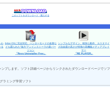
このソフトをダウンロード・購入する
をわ
64bit OSに完全対応。ハンターモードの改善な
シンプルなデザイン、軽快な動作、カスタマイ
きる
ども図られた“強力”アンインストーラの新バー
ズ自由度の高さが特徴の高機能メディアプレイ
ジョン
ヤー
「Revo Uninstaller Free」
「RE PLAYER」
ャンプします。ソフト詳細ページからリンクされたダウンロードページでソフ
グラミング学習ソフト