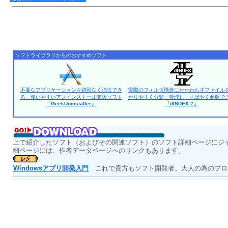
ソフトライブラリからのおすすめソフト
不要なアプリケーションを跡形なく消去でき
実際のフォルダ構造にかかわらずファイル
る、使いやすいアンインストール支援ソフト
かりやすく分類・管理し、すばやく参照で
「GeekUninstaller」
「dINDEX.2」
上で紹介したソフト（およびその関連ソフト）のソフト詳細ページにジ
細ページには、作者データページへのリンクもあります。
Windowsアプリ開発入門
これで貴方もソフト開発者。大人の為のプロ