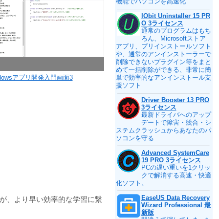
機能でパソコンを高速化
IObit Uninstaller 15 PR
O 3ライセンス
通常のプログラムはもち
ろん、Microsoftストア
アプリ、プリインストールソフト
や、通常のアンインストーラーで
削除できないプラグイン等をまと
めて一括削除ができる、非常に簡
ndowsアプリ開発入門画面3
単で効率的なアンインストール支
援ソフト
Driver Booster 13 PRO
3ライセンス
最新ドライバへのアップ
デートで障害・競合・シ
ステムクラッシュからあなたのパ
ソコンを守る
Advanced SystemCare
19 PRO 3ライセンス
PCの遅い重いを1クリッ
クで解消する高速・快適
化ソフト。
EaseUS Data Recovery
事が、より早い効率的な学習に繋
Wizard Professional 最
新版