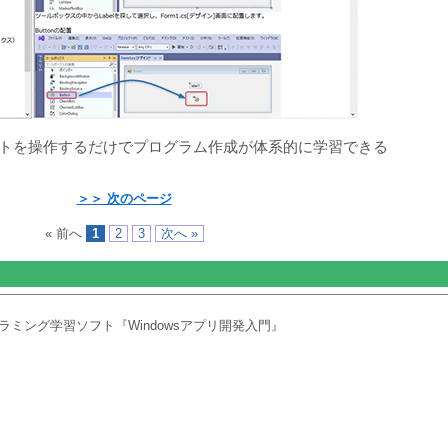
トを操作するだけでプログラム作成が体系的に学習できる
＞＞ 次のページ
« 前へ
1
2
3
次へ »
ミング学習ソフト『Windowsアプリ開発入門』