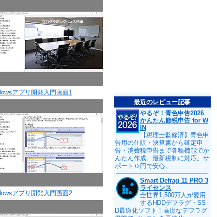
ndowsアプリ開発入門画面1
最近のレビュー記事
やるぞ！青色申告2026
かんたん節税申告 for W
IN
【税理士監修済】青色申
告用の仕訳・決算書から確定申
告・消費税申告まで各種機能でか
んたん作成。最新税制に対応。サ
ポート０円で安心。
Smart Defrag 11 PRO 3
ライセンス
ndowsアプリ開発入門画面2
全世界1,500万人が愛用
するHDDデフラグ・SS
D最適化ソフト！高度なデフラグ